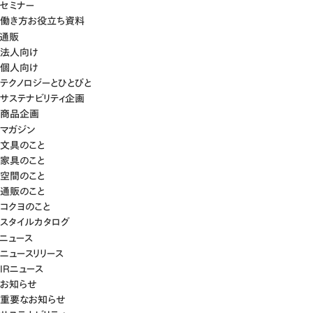
セミナー
働き方お役立ち資料
通販
法人向け
個人向け
テクノロジーとひとびと
サステナビリティ企画
商品企画
マガジン
文具のこと
家具のこと
空間のこと
通販のこと
コクヨのこと
スタイルカタログ
ニュース
ニュースリリース
IRニュース
お知らせ
重要なお知らせ