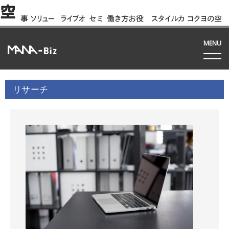
空
事
ソリュー
ライブオ
セミ
働き方お役
スタイルカ
コクヨの空
例
ション
フィス
ナー
立ち資料
タログ
間って!?
間
MENU
リサーチ