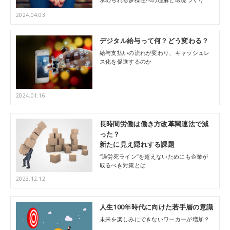
2024.04.03
デジタル給与って何？どう変わる？
給与支払いの流れが変わり、キャッシュレ
ス化を促進するのか
2024.01.16
長時間労働は働き方改革関連法で減
った？
新たに見え隠れする課題
“過労死ライン”を超えないためにも企業が
取るべき対策とは
2023.12.12
人生100年時代に向けた若手層の意識
未来を楽しみにできないワーカーが増加？