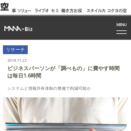
空
事
ソリュー
ライブオ
セミ
働き方お役
スタイルカ
コクヨの空
例
ション
フィス
ナー
立ち資料
タログ
間って!?
間
MENU
リサーチ
2019.11.22
ビジネスパーソンが「調べもの」に費やす時間
は毎日1.6時間
システムと情報共有体制の整備で削減可能か