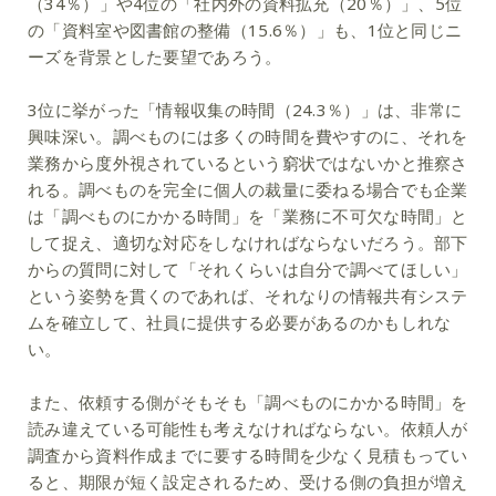
（34％）」や4位の「社内外の資料拡充（20％）」、5位
の「資料室や図書館の整備（15.6％）」も、1位と同じニ
ーズを背景とした要望であろう。
3位に挙がった「情報収集の時間（24.3％）」は、非常に
興味深い。調べものには多くの時間を費やすのに、それを
業務から度外視されているという窮状ではないかと推察さ
れる。調べものを完全に個人の裁量に委ねる場合でも企業
は「調べものにかかる時間」を「業務に不可欠な時間」と
して捉え、適切な対応をしなければならないだろう。部下
からの質問に対して「それくらいは自分で調べてほしい」
という姿勢を貫くのであれば、それなりの情報共有システ
ムを確立して、社員に提供する必要があるのかもしれな
い。
また、依頼する側がそもそも「調べものにかかる時間」を
読み違えている可能性も考えなければならない。依頼人が
調査から資料作成までに要する時間を少なく見積もってい
ると、期限が短く設定されるため、受ける側の負担が増え