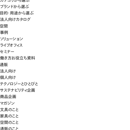
カテゴリから選ぶ
ブランドから選ぶ
目的・用途から選ぶ
法人向けカタログ
空間
事例
ソリューション
ライブオフィス
セミナー
働き方お役立ち資料
通販
法人向け
個人向け
テクノロジーとひとびと
サステナビリティ企画
商品企画
マガジン
文具のこと
家具のこと
空間のこと
通販のこと