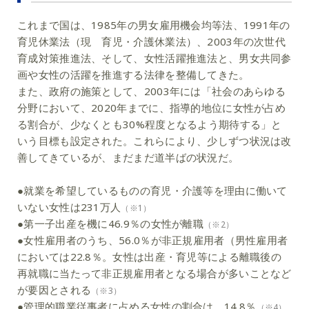
これまで国は、1985年の男女雇用機会均等法、1991年の
育児休業法（現 育児・介護休業法）、2003年の次世代
育成対策推進法、そして、女性活躍推進法と、男女共同参
画や女性の活躍を推進する法律を整備してきた。
また、政府の施策として、2003年には「社会のあらゆる
分野において、2020年までに、指導的地位に女性が占め
る割合が、少なくとも30%程度となるよう期待する」と
いう目標も設定された。これらにより、少しずつ状況は改
善してきているが、まだまだ道半ばの状況だ。
●就業を希望しているものの育児・介護等を理由に働いて
いない女性は231万人
（※1）
●第一子出産を機に46.9％の女性が離職
（※2）
●女性雇用者のうち、56.0％が非正規雇用者（男性雇用者
においては22.8％。女性は出産・育児等による離職後の
再就職に当たって非正規雇用者となる場合が多いことなど
が要因とされる
（※3）
●管理的職業従事者に占める女性の割合は、14.8％
（※4）