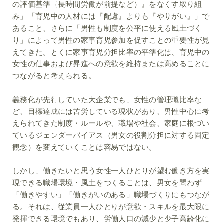
の評価基準（長時間労働が前提など）』をなくす取り組
み」「育児中の人材には『配慮』よりも『やりがい』」で
あること、さらに「男性も制度を公平に使える風土づく
り」によって男性の家事育児参加を促すことの重要性が見
えてきた。とくに家事育児分担比率の平準化は、育児中の
女性の仕事および昇進への意欲を維持または高めることに
つながると考えられる。
義務化が先行していた大企業でも、女性の管理職比率な
ど、目標達成には苦労している現状があり、男性中心に考
えられてきた制度・ルールや、職場や社会、家庭に根づい
ているジェンダーバイアス（男女の役割分担に対する固定
観念）を変えていくことは容易ではない。
しかし、働きたいと思う女性一人ひとりが望む働き方を実
現できる職場環境・風土をつくることは、男女を問わず
「働きやすい」「働きがいのある」職場づくりにもつなが
る。それは、従業員一人ひとりが意欲・スキルを最大限に
発揮できる環境でもあり、労働人口の減少と少子高齢化に