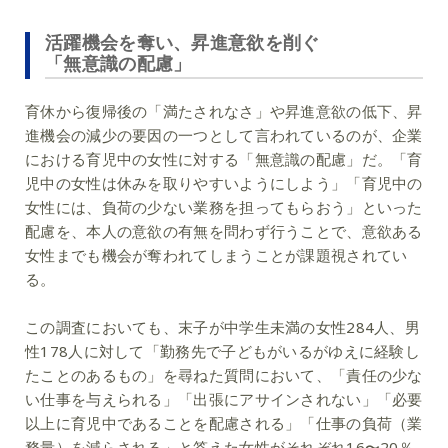
活躍機会を奪い、昇進意欲を削ぐ
「無意識の配慮」
育休から復帰後の「満たされなさ」や昇進意欲の低下、昇
進機会の減少の要因の一つとして言われているのが、企業
における育児中の女性に対する「無意識の配慮」だ。「育
児中の女性は休みを取りやすいようにしよう」「育児中の
女性には、負荷の少ない業務を担ってもらおう」といった
配慮を、本人の意欲の有無を問わず行うことで、意欲ある
女性までも機会が奪われてしまうことが課題視されてい
る。
この調査においても、末子が中学生未満の女性284人、男
性178人に対して「勤務先で子どもがいるがゆえに経験し
たことのあるもの」を尋ねた質問において、「責任の少な
い仕事を与えられる」「出張にアサインされない」「必要
以上に育児中であることを配慮される」「仕事の負荷（業
務量）を減らされる」と答えた女性がそれぞれ16〜20％