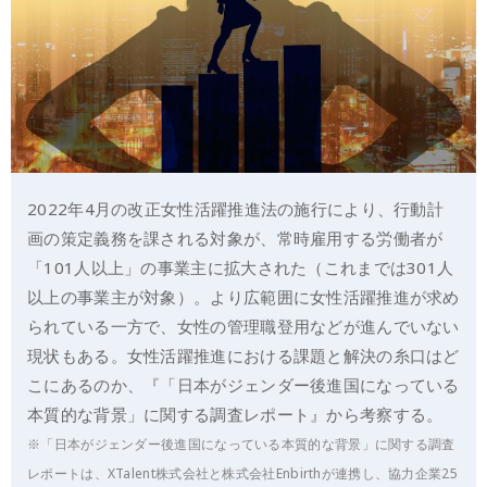
2022年4月の改正女性活躍推進法の施行により、行動計
画の策定義務を課される対象が、常時雇用する労働者が
「101人以上」の事業主に拡大された（これまでは301人
以上の事業主が対象）。より広範囲に女性活躍推進が求め
られている一方で、女性の管理職登用などが進んでいない
現状もある。女性活躍推進における課題と解決の糸口はど
こにあるのか、『「日本がジェンダー後進国になっている
本質的な背景」に関する調査レポート』から考察する。
※「日本がジェンダー後進国になっている本質的な背景」に関する調査
レポートは、XTalent株式会社と株式会社Enbirthが連携し、協力企業25