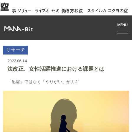
空
事
ソリュー
ライブオ
セミ
働き方お役
スタイルカ
コクヨの空
例
ション
フィス
ナー
立ち資料
タログ
間って!?
間
MENU
リサーチ
2022.06.14
法改正、女性活躍推進における課題とは
「配慮」ではなく「やりがい」がカギ