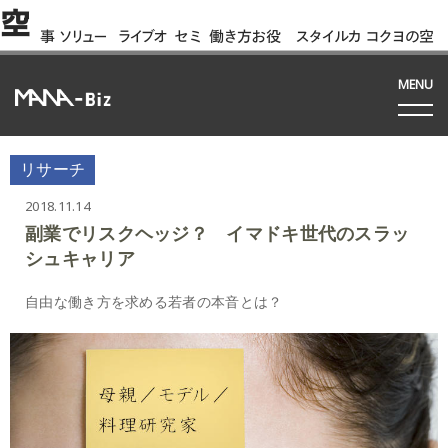
空
事
ソリュー
ライブオ
セミ
働き方お役
スタイルカ
コクヨの空
例
ション
フィス
ナー
立ち資料
タログ
間って!?
間
MENU
リサーチ
2018.11.14
副業でリスクヘッジ？ イマドキ世代のスラッ
シュキャリア
自由な働き方を求める若者の本音とは？