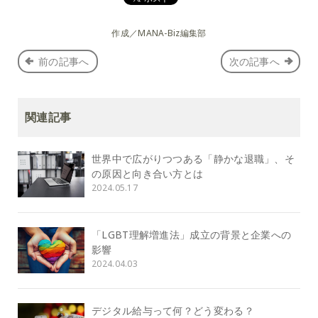
作成／MANA-Biz編集部
前の記事へ
次の記事へ
関連記事
世界中で広がりつつある「静かな退職」、そ
の原因と向き合い方とは
2024.05.17
「LGBT理解増進法」成立の背景と企業への
影響
2024.04.03
デジタル給与って何？どう変わる？