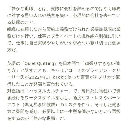
「静かな退職」とは、実際に会社を辞めるのではなく職務
に対する思い入れや熱意を失い、心理的に会社を去ってい
る状態のこと。
組織に在籍しながら契約上義務づけられた必要最低限の業
務だけを行い、仕事とプライベートの境界線を明確に引い
て、仕事に自己実現ややりがいを求めない割り切った働き
方だ。
英語の「Quiet Quitting」を日本語で「頑張りすぎない働
き方」と訳すことも。キャリアコーチのブライアン・クリ
ーリー氏が2022年にTikTokで使った言葉がアメリカで流
行したことが発端と言われている。
対義語は「ハッスルカルチャー」で、毎日死に物狂いで働
き続けるワークスタイルを示し、過度なストレスやバーン
アウト（燃え尽き症候群）のリスクを伴う。そうした働き
方に疑問を感じ、必要以上に一生懸命働かないという選択
をするのが「静かな退職」だ。