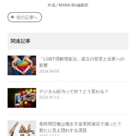
作成／MANA-Biz編集部
前の記事へ
関連記事
「LGBT理解増進法」成立の背景と企業への
影響
2024.04.03
デジタル給与って何？どう変わる？
2024.01.16
長時間労働は働き方改革関連法で減った？
新たに見え隠れする課題