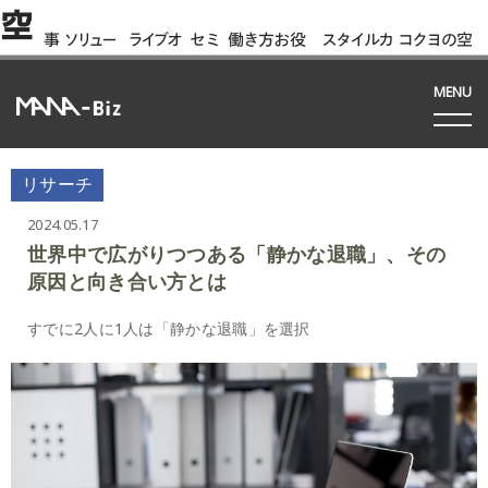
空
事
ソリュー
ライブオ
セミ
働き方お役
スタイルカ
コクヨの空
例
ション
フィス
ナー
立ち資料
タログ
間って!?
間
MENU
リサーチ
2024.05.17
世界中で広がりつつある「静かな退職」、その
原因と向き合い方とは
すでに2人に1人は「静かな退職」を選択