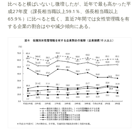
比べると横ばいないし微増したが、近年で最も高かった平
成27年度（課長相当職以上59.1％、係長相当職以上
65.9％）に比べると低く、直近7年間では女性管理職を有
する企業の割合はやや減少傾向にある。