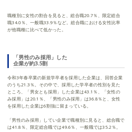
職種別に女性の割合を見ると、総合職20.7％、限定総合
職34.0％、一般職33.9％など。総合職における女性比率
が他職種に比べて低かった。
「男性のみ採用」した
企業が約3.5割
令和3年春卒業の新規学卒者を採用した企業は、回答企業
のうち21.3％。その中で、採用した学卒者の性別を見た
ところ、「男女とも採用」した企業は43.1％、「女性の
み採用」は20.1％、「男性のみ採用」は36.8％と、女性
を採用した企業は6割強に留まっている。
「男性のみ採用」してい企業で職種別に見ると、総合職で
は41.8％、限定総合職では49.6％、一般職では35.2％。