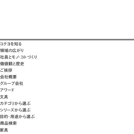
コクヨを知る
領域の広がり
社員とモノ・コトづくり
価値観と歴史
ご挨拶
会社概要
グループ会社
アワード
文具
カテゴリから選ぶ
シリーズから選ぶ
目的・用途から選ぶ
商品検索
家具