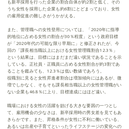
も新卒採用を行った企業の割合自体が約2割と低く、その
うち女性を採用した企業も約6割にとどまっており、女性
の雇用促進の難しさがうかがえる。
また、管理職への女性登用については、「2020年に指導
的地位に占める女性の割合が30％程度」という政府目標
が「2020年代の可能な限り早期に」と修正されたが、今
回の「課長相当職以上における女性管理職割合12.3％」
という結果は、目標にはまだまだ遠い状況であることを示
している。正社員・正職員に占める女性割合が約3割であ
ることを鑑みても、12.3％は低い数値であろう。
役職別に見ると女性昇進者割合は増加傾向にはあるが、微
増でしかなく、そもそも課長相当職以上の女性管理職がい
ない企業も46.8％に上り、目標達成にはほど遠い。
職場における女性の活躍を妨げる大きな要因の一つとし
て、雇用機会の少なさは、新卒採用時の男女差を見てもあ
きらかです。また、昇格条件が女性に不利に働いている、
あるいは出産や子育てといったライフステージの変化への