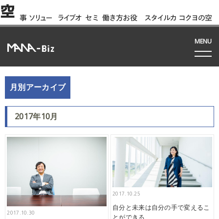
空
事
ソリュー
ライブオ
セミ
働き方お役
スタイルカ
コクヨの空
例
ション
フィス
ナー
立ち資料
タログ
間って!?
間
MENU
月別アーカイブ
2017年10月
2017.10.25
自分と未来は自分の手で変えるこ
2017.10.30
とができる