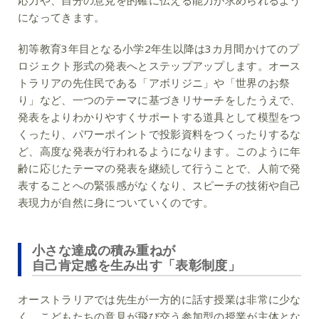
応力や、自分の意見を的確に伝える能力が求められるよう
になってきます。
初等教育3年目となる小学2年生以降は3カ月間かけてのプ
ロジェクト形式の発表へとステップアップします。オース
トラリアの先住民である「アボリジニ」や「世界のお祭
り」など、一つのテーマに基づきリサーチをしたうえで、
発表をよりわかりやすくサポートする道具として模型をつ
くったり、パワーポイントで投影資料をつくったりするな
ど、高度な発表が行われるようになります。このように年
齢に応じたテーマの発表を継続して行うことで、人前で発
表することへの緊張感がなくなり、スピーチの技術や自己
表現力が自然に身についていくのです。
小さな達成の積み重ねが
自己肯定感を生み出す「表彰制度」
オーストラリアでは先生が一方的に話す授業は非常に少な
く、こどもたちの意見が飛び交う参加型の授業が主体とな