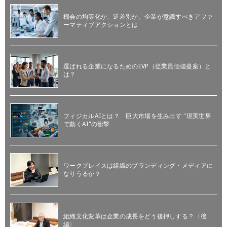
機会の均等化か、逆差別か。企業が意識すべきアファ
ーマティブアクションとは
選ばれる企業になるためのEVP（従業員価値提案）と
は？
フィジカルAIとは？ 巨大市場を生み出す "現実世界
で動くAI"の衝撃
ワークプレイスは組織のブランディング・メディアに
なりうるか？
組織文化変革は企業の成長をどう後押しする？〈後
編〉