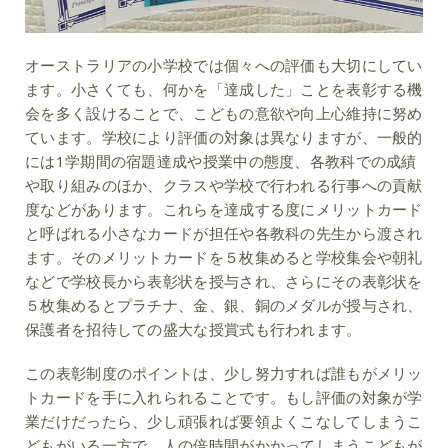
オーストラリアの小学校では個々への評価も大切にしてい
ます。小さくても、何かを「達成した」ことを表彰する機
会を多く設けることで、こどもの意欲や向上心維持に努め
ています。学校により評価の対象は異なりますが、一般的
には1学期間の宿題達成や授業中の態度、各教科での成績
や取り組みのほか、クラスや学校で行われる行事への貢献
度などがあります。これらを達成する度にメリットカード
と呼ばれる小さなカードが担任や各教科の先生から渡され
ます。そのメリットカードを５枚集めると学校集会や朝礼
などで学校長から表彰状を授与され、さらにその表彰状を
５枚集めるとプラチナ、金、銀、銅のメダルが授与され、
保護者を招待しての盛大な授賞式も行われます。
この表彰制度のポイントは、少し努力すれば誰もがメリッ
トカードを手に入れられることです。もし評価の対象が学
業だけだったら、少し頑張れば要領よくこなしてしまうこ
どもがいる一方で、人の倍時間がかかってしまうこどもが