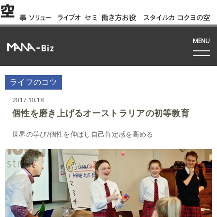
空
事
ソリュー
ライブオ
セミ
働き方お役
スタイルカ
コクヨの空
例
ション
フィス
ナー
立ち資料
タログ
間って!?
間
MENU
ライフのコツ
2017.10.18
個性を磨き上げるオーストラリアの初等教育
世界の学び/個性を伸ばし自己肯定感を高める