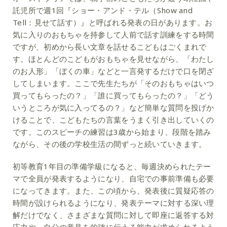
託児所で週1回『ショー・アンド・テル（Show and
Tell：見せて話す）』と呼ばれる発表の日があります。お
気に入りのおもちゃを持参して人前で話す訓練をする時間
ですが、初めから長い文章を話せるこどもはごくまれで
す。ほとんどのこどもがおもちゃを見せながら、「わたし
のお人形」「ぼくの車」などと一言発するだけで口を閉ざ
してしまいます。ここで先生たちが「そのおもちゃはいつ
買ってもらったの？」「誰に買ってもらったの？」「どう
いうところが気に入ってるの？」など簡単な質問を投げか
けることで、こどもたちの言葉をうまく引き出していくの
です。このスピーチの練習は3歳から始まり、段階を踏み
ながら、その後の学校生活の間ずっと続いていきます。
初等教育1年目の準備学級になると、毎週決められたテー
マで全員が発表するようになり、自宅での事前準備も必要
になってきます。また、この頃から、発表後に質疑応答の
時間が設けられるようになり、発表テーマに対する深い理
解だけでなく、さまざまな質問に対して即座に返答する対