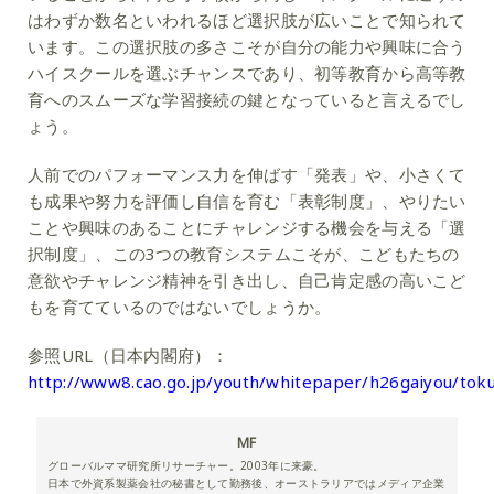
はわずか数名といわれるほど選択肢が広いことで知られて
います。この選択肢の多さこそが自分の能力や興味に合う
ハイスクールを選ぶチャンスであり、初等教育から高等教
育へのスムーズな学習接続の鍵となっていると言えるでし
ょう。
人前でのパフォーマンス力を伸ばす「発表」や、小さくて
も成果や努力を評価し自信を育む「表彰制度」、やりたい
ことや興味のあることにチャレンジする機会を与える「選
択制度」、この3つの教育システムこそが、こどもたちの
意欲やチャレンジ精神を引き出し、自己肯定感の高いこど
もを育てているのではないでしょうか。
参照URL（日本内閣府）：
http://www8.cao.go.jp/youth/whitepaper/h26gaiyou/tok
MF
グローバルママ研究所リサーチャー。2003年に来豪。
日本で外資系製薬会社の秘書として勤務後、オーストラリアではメディア企業