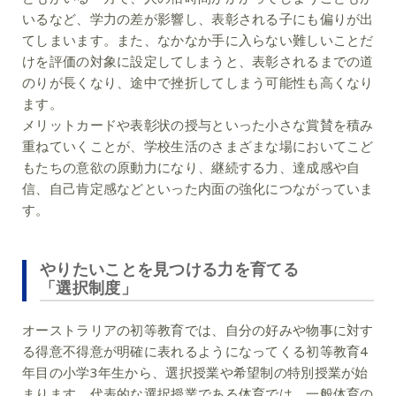
いるなど、学力の差が影響し、表彰される子にも偏りが出
てしまいます。また、なかなか手に入らない難しいことだ
けを評価の対象に設定してしまうと、表彰されるまでの道
のりが長くなり、途中で挫折してしまう可能性も高くなり
ます。
メリットカードや表彰状の授与といった小さな賞賛を積み
重ねていくことが、学校生活のさまざまな場においてこど
もたちの意欲の原動力になり、継続する力、達成感や自
信、自己肯定感などといった内面の強化につながっていま
す。
やりたいことを見つける力を育てる
「選択制度」
オーストラリアの初等教育では、自分の好みや物事に対す
る得意不得意が明確に表れるようになってくる初等教育4
年目の小学3年生から、選択授業や希望制の特別授業が始
まります。代表的な選択授業である体育では、一般体育の