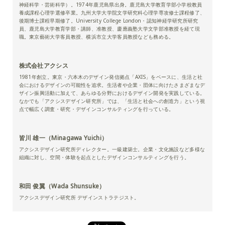
神経科学・芸術科学）。1974年鹿児島県出身。鹿児島大学教育学部小学校教員
養成課程心理学選修卒業。九州大学大学院文学研究科心理学専攻修士課程修了、
後期博士課程早期修了。University College London・認知神経学研究所研究
員、鹿児島大学教育学部・講師、准教授、慶應義塾大学文学部准教授を経て現
職。東京藝術大学客員教授、横浜市立大学客員教授なども務める。
株式会社アクシス
1981年創立。東京・六本木のデザイン発信拠点「AXIS」をベースに、生活と社
会におけるデザインの可能性を追求。生活者や企業・団体に向けたさまざまなデ
ザイン振興活動に加えて、あらゆる分野におけるデザイン開発を実践している。
なかでも「アクシスデザイン研究所」では、「生活と社会への創造力」という視
点で幅広く調査・研究・デザインコンサルティングを行っている。
皆川 雄一（Minagawa Yuichi）
アクシスデザイン研究所ディレクター。一級建築士。企業・文化施設など多様な
組織に対し、空間・体験を起点としたデザインコンサルティングを行う。
和田 俊翼（Wada Shunsuke）
アクシスデザイン研究所 デザインストラテジスト。