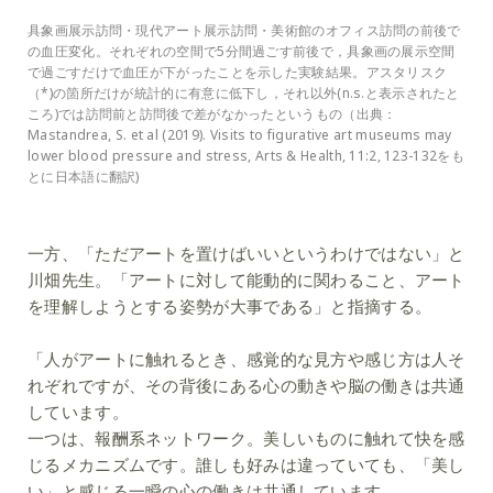
具象画展示訪問・現代アート展示訪問・美術館のオフィス訪問の前後で
の血圧変化。それぞれの空間で5分間過ごす前後で，具象画の展示空間
で過ごすだけで血圧が下がったことを示した実験結果。アスタリスク
（*)の箇所だけが統計的に有意に低下し，それ以外(n.s.と表示されたと
ころ)では訪問前と訪問後で差がなかったというもの（出典：
Mastandrea, S. et al (2019). Visits to figurative art museums may
lower blood pressure and stress, Arts & Health, 11:2, 123-132をも
とに日本語に翻訳)
一方、「ただアートを置けばいいというわけではない」と
川畑先生。「アートに対して能動的に関わること、アート
を理解しようとする姿勢が大事である」と指摘する。
「人がアートに触れるとき、感覚的な見方や感じ方は人そ
れぞれですが、その背後にある心の動きや脳の働きは共通
しています。
一つは、報酬系ネットワーク。美しいものに触れて快を感
じるメカニズムです。誰しも好みは違っていても、「美し
い」と感じる一瞬の心の働きは共通しています。