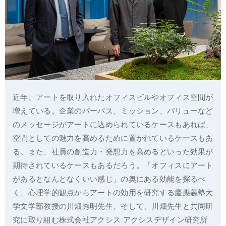
近年、アートを取り入れたオフィスビルやオフィス空間が
増えている。企業のパーパス、ミッション、バリューなど
のメッセージがアートに込められているケースもあれば、
空間としての魅力を高めるために置かれているケースもあ
る。また、社員の創造力・発想力を高めるといった効果が
期待されているケースもあるだろう。「オフィスにアート
があるとなんとなくいい感じ」の奥にある効能を探るべ
く、心理学的観点からアートの効用を研究する慶應義塾大
学文学部教授の川畑秀明先生、そして、川畑先生と共同研
究に取り組む株式会社アクシス アクシスデザイン研究所