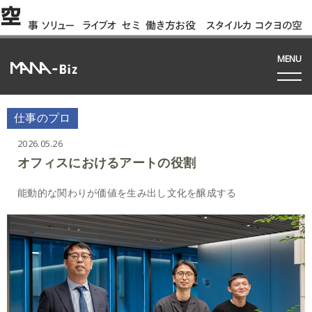
空
事
ソリュー
ライブオ
セミ
働き方お役
スタイルカ
コクヨの空
例
ション
フィス
ナー
立ち資料
タログ
間って!?
間
MENU
仕事のプロ
2026.05.26
オフィスにおけるアートの役割
能動的な関わりが価値を生み出し文化を醸成する