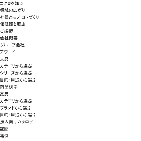
コクヨを知る
領域の広がり
社員とモノ・コトづくり
価値観と歴史
ご挨拶
会社概要
グループ会社
アワード
文具
カテゴリから選ぶ
シリーズから選ぶ
目的・用途から選ぶ
商品検索
家具
カテゴリから選ぶ
ブランドから選ぶ
目的・用途から選ぶ
法人向けカタログ
空間
事例