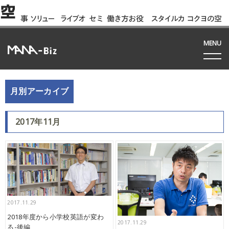
空
事
ソリュー
ライブオ
セミ
働き方お役
スタイルカ
コクヨの空
例
ション
フィス
ナー
立ち資料
タログ
間って!?
間
MENU
月別アーカイブ
2017年11月
2017.11.29
2018年度から小学校英語が変わ
2017.11.29
る-後編