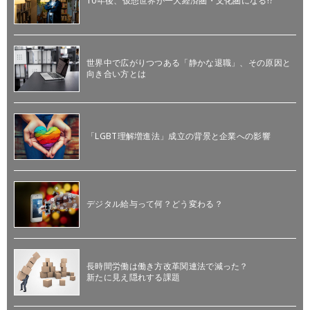
10年後、仮想世界が一大経済圏・文化圏になる!?
世界中で広がりつつある「静かな退職」、その原因と
向き合い方とは
「LGBT理解増進法」成立の背景と企業への影響
デジタル給与って何？どう変わる？
長時間労働は働き方改革関連法で減った？
新たに見え隠れする課題