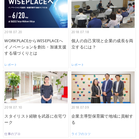
2018.07.20
2018.07.18
WORKPLACEからWISEPLACEへ
個人の自己実現と企業の成長を両
イノベーションを創出・加速支援
立するには？
する場づくりとは
レポート
レポート
2018.07.10
2018.07.09
スタイリスト経験を武器に在宅ワ
企業主導型保育園で地域に貢献す
ーク
る
仕事のプロ
ライフのコツ