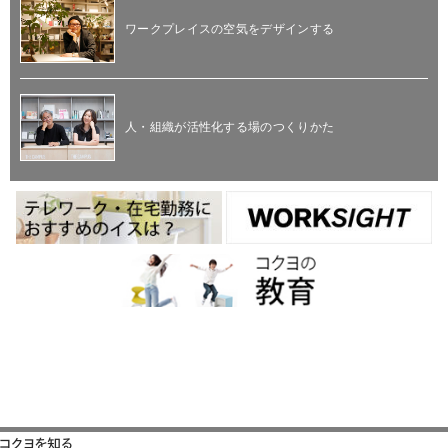
ワークプレイスの空気をデザインする
人・組織が活性化する場のつくりかた
コクヨを知る