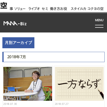
空
事
ソリュー
ライブオ
セミ
働き方お役
スタイルカ
コクヨの空
例
ション
フィス
ナー
立ち資料
タログ
間って!?
間
MENU
月別アーカイブ
2018年7月
2018.07.30
2018.07.27