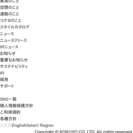
家具のこと
空間のこと
通販のこと
コクヨのこと
スタイルカタログ
ニュース
ニュースリリース
IRニュース
お知らせ
重要なお知らせ
サステナビリティ
IR
採用
サポート
SNS一覧
個人情報保護方針
ご利用規約
各種方針
日本語
English
Select Region
Copyright © KOKUYO CO.,LTD. All rights reserved.