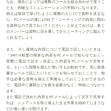
なお、場合によっては複数のツールを組み合わせて使うこ
とも、的確なコミュニケーションの手助けになります。
例えば冒頭で挙げたように複数の人にCCで資料を送るな
ら、PCメールの後にLINEで「ミーティングの内容に関わ
る資料なので見ておいてください」と伝えておけば、多く
のメンバーは資料に目を通してからミーティングに臨んで
くれるでしょう。
また、少し複雑な内容について電話で話したいときは、
「5W1H程度の簡単な内容をPCメールで知らせておく→
実際に電話で話す→決定した内容をPCメールで共有す
る」といった段階を踏んだ使い方もお勧めです。先に箇条
書きレベルで話したいトピックを知らせておくことで、相
手は必要な資料を揃えて準備をしておくことができるの
で、電話中に書類などを探す必要がなく、時短につながり
ます。
また電話で決めた内容をPCメールによって文字で共有す
れば、ニュアンスを取り違えたまま作業を始めてしまうな
どの食い違いが防げます。