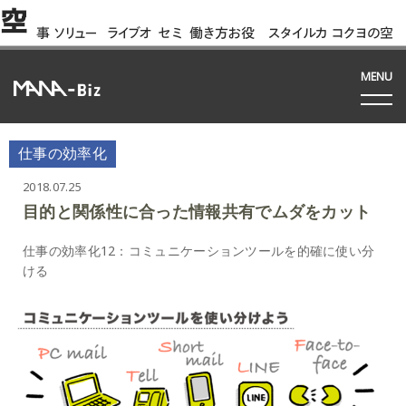
空
事
ソリュー
ライブオ
セミ
働き方お役
スタイルカ
コクヨの空
例
ション
フィス
ナー
立ち資料
タログ
間って!?
間
MENU
仕事の効率化
2018.07.25
目的と関係性に合った情報共有でムダをカット
仕事の効率化12：コミュニケーションツールを的確に使い分
ける