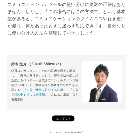
コミュニケーションツールの使い分けに絶対の正解はあり
ません。しかし、「この場合にはこの方法で」という基本
型があると、コミュニケーションのタイムロスや行き違い
が減り、何かあったときに迷わず対応できます。自分なり
に使い分けの方法を整理しておきましょう。
鈴木 進介 （Suzuki Shinsuke）
経営コンサルタント。独自の思考整理術を構築
し、「思考の整理家」として、現在では一部上場
企業からベンチャー企業までコンサルティング実
績は100社以上。講演会や人材教育の分野でも活
躍する。
『１分で仕事を片づける技術』
、
『１分
で頭の中を片づける技術』
（共にあさ出版）など
著書多数。