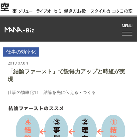
空
事
ソリュー
ライブオ
セミ
働き方お役
スタイルカ
コクヨの空
例
ション
フィス
ナー
立ち資料
タログ
間って!?
間
MENU
仕事の効率化
2018.07.04
「結論ファースト」で説得力アップと時短が実
現
仕事の効率化11：結論を先に伝える・つくる