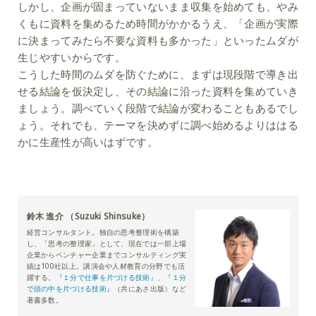
しかし、企画が固まっていないまま収集を始めても、やみ
くもに資料を集めるため時間がかかるうえ、「企画が実際
に決まってみたら不要な資料も多かった」といったムダが
生じやすいからです。
こうした時間のムダを防ぐために、まずは現段階で導き出
せる結論を仮決定し、その結論に沿った資料を集めていき
ましょう。調べていく段階で結論が変わることもあるでし
ょう。それでも、テーマを決めずに調べ始めるよりははる
かに生産性が高いはずです。
鈴木 進介 （Suzuki Shinsuke）
経営コンサルタント。独自の思考整理術を構築
し、「思考の整理家」として、現在では一部上場
企業からベンチャー企業までコンサルティング実
績は100社以上。講演会や人材教育の分野でも活
躍する。
『１分で仕事を片づける技術』
、
『１分
で頭の中を片づける技術』
（共にあさ出版）など
著書多数。