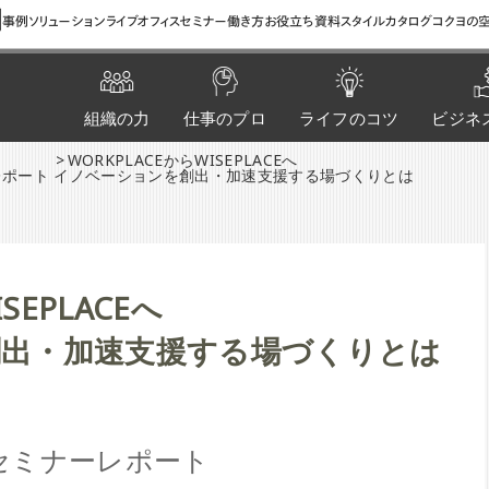
間
事例
ソリューション
ライブオフィス
セミナー
働き方お役立ち資料
スタイルカタログ
コクヨの空
組織の力
仕事のプロ
ライフのコツ
ビジネ
WORKPLACEからWISEPLACEへ
レポート
イノベーションを創出・加速支援する場づくりとは
SEPLACEへ
出・加速支援する場づくりとは
産セミナーレポート