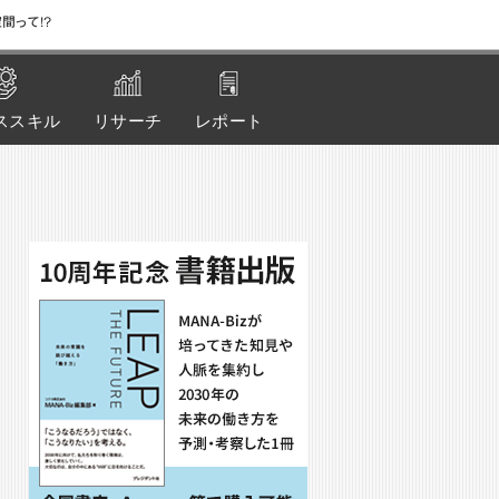
間って!?
ススキル
リサーチ
レポート