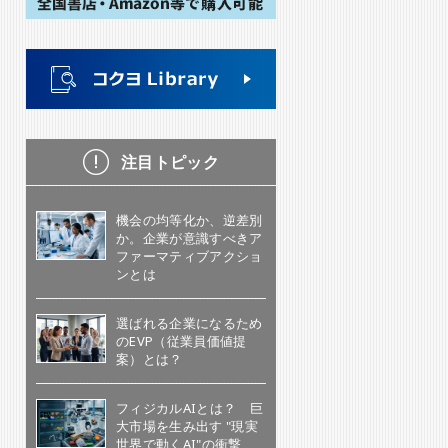
注目トピック
機会の均等化か、逆差別
か。企業が意識すべきア
ファーマティブアクショ
ンとは
選ばれる企業になるため
のEVP（従業員価値提
案）とは？
フィジカルAIとは？ 巨
大市場を生み出す "現実
世界で動くAI"の衝撃