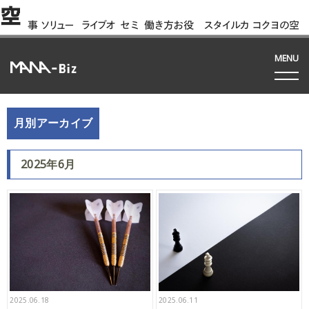
空
事
ソリュー
ライブオ
セミ
働き方お役
スタイルカ
コクヨの空
例
ション
フィス
ナー
立ち資料
タログ
間って!?
間
MENU
月別アーカイブ
2025年6月
2025.06.18
2025.06.11