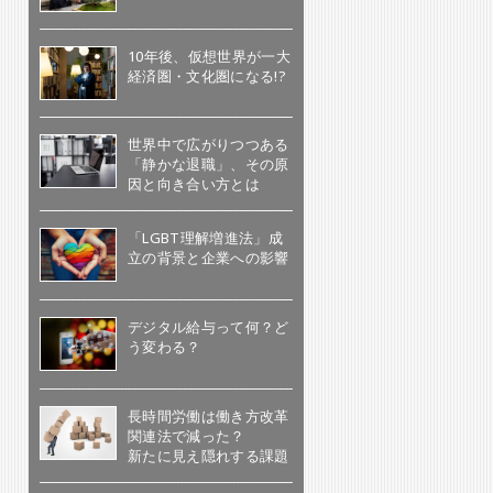
10年後、仮想世界が一大
経済圏・文化圏になる!?
世界中で広がりつつある
「静かな退職」、その原
因と向き合い方とは
「LGBT理解増進法」成
立の背景と企業への影響
デジタル給与って何？ど
う変わる？
長時間労働は働き方改革
関連法で減った？
新たに見え隠れする課題