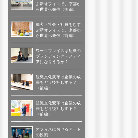
ぶ新オフィスで、京都か
ら世界へ発信〈後編〉
顧客・社会・社員をむす
ぶ新オフィスで、京都か
ら世界へ発信〈前編〉
ワークプレイスは組織の
ブランディング・メディ
アになりうるか？
組織文化変革は企業の成
長をどう後押しする？
〈後編〉
組織文化変革は企業の成
長をどう後押しする？
〈前編〉
オフィスにおけるアート
の役割