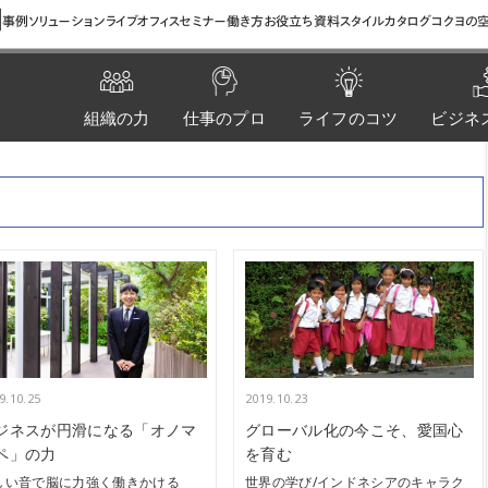
間
事例
ソリューション
ライブオフィス
セミナー
働き方お役立ち資料
スタイルカタログ
コクヨの空
組織の力
仕事のプロ
ライフのコツ
ビジネ
9.10.25
2019.10.23
ジネスが円滑になる「オノマ
グローバル化の今こそ、愛国心
ペ」の力
を育む
しい音で脳に力強く働きかける
世界の学び/インドネシアのキャラク