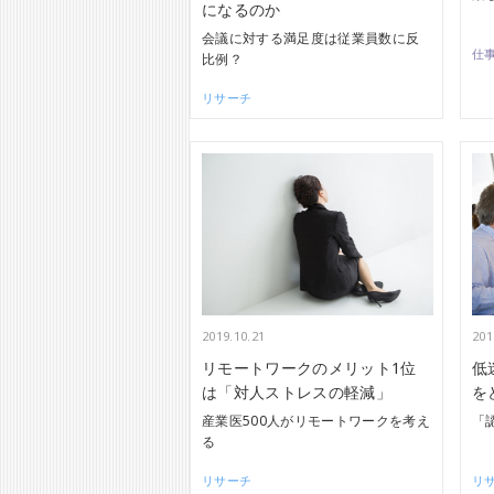
になるのか
会議に対する満足度は従業員数に反
仕
比例？
リサーチ
2019.10.21
201
リモートワークのメリット1位
低
は「対人ストレスの軽減」
を
産業医500人がリモートワークを考え
「
る
リサーチ
リ