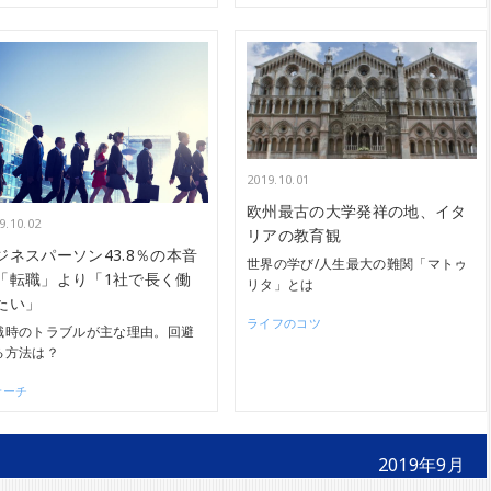
2019.10.01
欧州最古の大学発祥の地、イタ
9.10.02
リアの教育観
ジネスパーソン43.8％の本音
世界の学び/人生最大の難関「マトゥ
「転職」より「1社で長く働
リタ」とは
たい」
ライフのコツ
職時のトラブルが主な理由。回避
る方法は？
サーチ
2019年9月