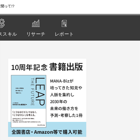
間って!?
ススキル
リサーチ
レポート