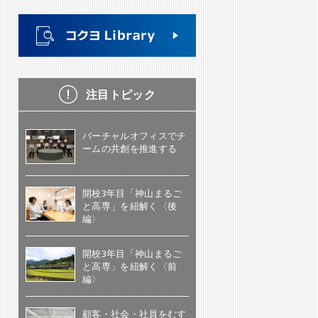
注目トピック
バーチャルオフィスでチ
ームの共創を推進する
開校3年目「神山まるご
と高専」を紐解く〈後
編〉
開校3年目「神山まるご
と高専」を紐解く〈前
編〉
顧客・社会・社員をむす