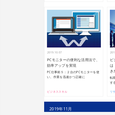
2019.10.07
201
PCモニターの便利な活用法で、
ビ
効率アップを実現
は
き
PC仕事術５：２台のPCモニターを使
い、作業を迅速かつ正確に
転
す
ビジネススキル
リ
2019年11月