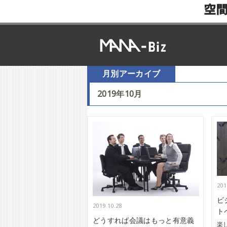
空
月別アーカイブ
2019年10月
201
ビ
2019.10.28
ト
どうすれば会議はもっと有意義
楽