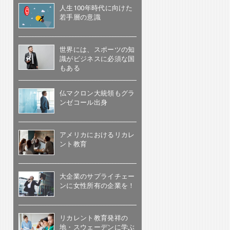
人生100年時代に向けた
若手層の意識
世界には、スポーツの知
識がビジネスに必須な国
もある
仏マクロン大統領もグラ
ンゼコール出身
アメリカにおけるリカレ
ント教育
大企業のサプライチェー
ンに女性所有の企業を！
リカレント教育発祥の
地・スウェーデンに学ぶ