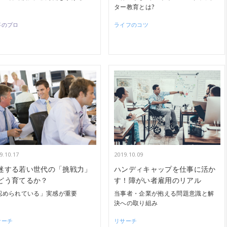
ター教育とは?
事のプロ
ライフのコツ
9.10.17
2019.10.09
迷する若い世代の「挑戦力」
ハンディキャップを仕事に活か
どう育てるか？
す！障がい者雇用のリアル
認められている」実感が重要
当事者・企業が抱える問題意識と解
決への取り組み
サーチ
リサーチ