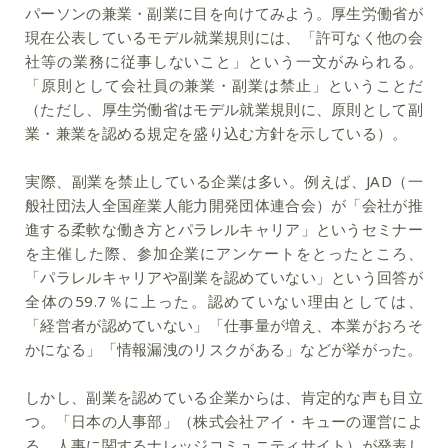
パーソンの兼業・副業に目を向けてみよう。厚生労働省が
現在公表しているモデル就業規則には、「許可なく他の会
社等の業務に従事しないこと」という一文がみられる。
「原則として会社員の兼業・副業は禁止」ということだ
（ただし、厚生労働省はモデル就業規則に、原則として副
業・兼業を認める規定を盛り込む方針を示している）。
実際、副業を禁止している企業は多い。例えば、JAD（一
般社団法人全国産業人能力開発団体連合会）が「会社が推
進する柔軟な働き方とパラレルキャリア」というセミナー
を主催した際、参加企業にアンケートをとったところ、
「パラレルキャリアや副業を認めていない」という回答が
全体の59.7％に上った。認めていない理由としては、
「経営者が認めていない」「仕事量が増え、本業がおろそ
かになる」「情報漏洩のリスクがある」などが挙がった。
しかし、副業を認めている企業からは、肯定的な声も目立
つ。「日本の人事部」（株式会社アイ・キューの運営によ
る、人事に関するナレッジコミュニティサイト）が発表し