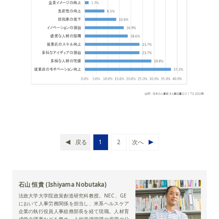
戻る
1
2
次へ
石山 恒貴 (Ishiyama Nobutaka)
法政大学大学院政策創造研究科教授。NEC、GE
において人事労務関係を担当し、米系ヘルスケア
企業の執行役員人事総務部長を経て現職。人材育
成学会理事などを務め、人的資源管理や雇用の分