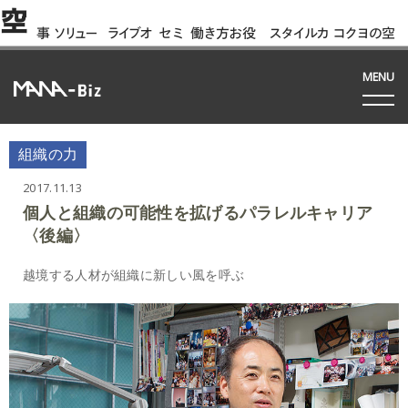
空
事
ソリュー
ライブオ
セミ
働き方お役
スタイルカ
コクヨの空
例
ション
フィス
ナー
立ち資料
タログ
間って!?
間
MENU
組織の力
2017.11.13
個人と組織の可能性を拡げるパラレルキャリア
〈後編〉
越境する人材が組織に新しい風を呼ぶ