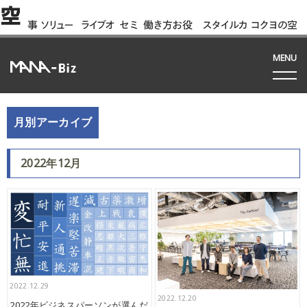
空
事
ソリュー
ライブオ
セミ
働き方お役
スタイルカ
コクヨの空
例
ション
フィス
ナー
立ち資料
タログ
間って!?
間
MENU
月別アーカイブ
2022年12月
2022.12.29
2022.12.20
2022年ビジネスパーソンが選んだ