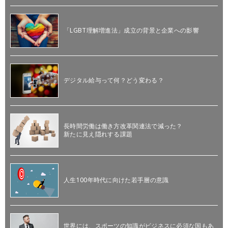
「LGBT理解増進法」成立の背景と企業への影響
デジタル給与って何？どう変わる？
長時間労働は働き方改革関連法で減った？
新たに見え隠れする課題
人生100年時代に向けた若手層の意識
世界には、スポーツの知識がビジネスに必須な国もあ