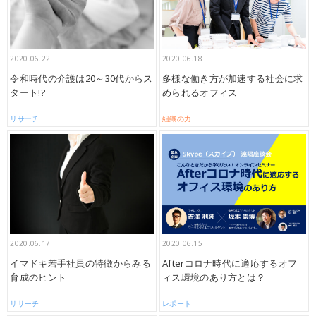
2020.06.22
2020.06.18
令和時代の介護は20～30代からス
多様な働き方が加速する社会に求
タート!?
められるオフィス
リサーチ
組織の力
2020.06.17
2020.06.15
イマドキ若手社員の特徴からみる
Afterコロナ時代に適応するオフ
育成のヒント
ィス環境のあり方とは？
リサーチ
レポート