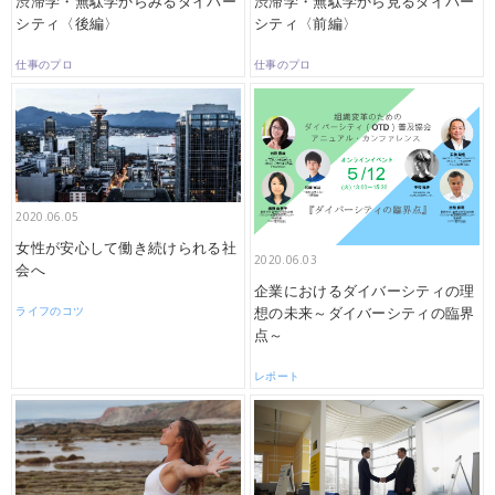
渋滞学・無駄学からみるダイバー
渋滞学・無駄学から見るダイバー
シティ〈後編〉
シティ〈前編〉
仕事のプロ
仕事のプロ
2020.06.05
女性が安心して働き続けられる社
2020.06.03
会へ
企業におけるダイバーシティの理
想の未来～ダイバーシティの臨界
ライフのコツ
点～
レポート