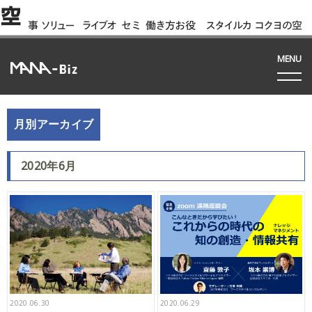
空
事
ソリュー
ライブオ
セミ
働き方お役
スタイルカ
コクヨの空
例
ション
フィス
ナー
立ち資料
タログ
間って!?
間
MENU
月別アーカイブ
2020年6月
2020.06.30
2020.06.29