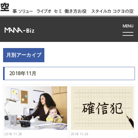
空
事
ソリュー
ライブオ
セミ
働き方お役
スタイルカ
コクヨの空
例
ション
フィス
ナー
立ち資料
タログ
間って!?
間
MENU
月別アーカイブ
2018年11月
2018.11.28
2018.11.26