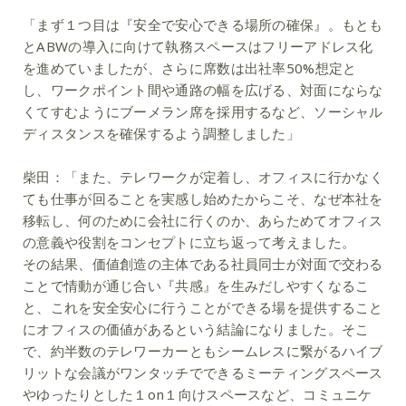
「まず１つ目は『安全で安心できる場所の確保』。もとも
とABWの導入に向けて執務スペースはフリーアドレス化
を進めていましたが、さらに席数は出社率50%想定と
し、ワークポイント間や通路の幅を広げる、対面にならな
くてすむようにブーメラン席を採用するなど、ソーシャル
ディスタンスを確保するよう調整しました」
柴田：
「また、テレワークが定着し、オフィスに行かなく
ても仕事が回ることを実感し始めたからこそ、なぜ本社を
移転し、何のために会社に行くのか、あらためてオフィス
の意義や役割をコンセプトに立ち返って考えました。
その結果、価値創造の主体である社員同士が対面で交わる
ことで情動が通じ合い『共感』を生みだしやすくなるこ
と、これを安全安心に行うことができる場を提供すること
にオフィスの価値があるという結論になりました。そこ
で、約半数のテレワーカーともシームレスに繋がるハイブ
リットな会議がワンタッチでできるミーティングスペース
やゆったりとした１on１向けスペースなど、コミュニケ