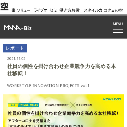
空
事
ソリュー
ライブオ
セミ
働き方お役
スタイルカ
コクヨの空
例
ション
フィス
ナー
立ち資料
タログ
間って!?
間
MENU
レポート
2021.11.05
社員の個性を掛け合わせ企業競争力を高める本
社移転！
WORKSTYLE INNOVATION PROJECTS vol.1