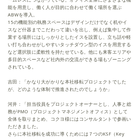
能を用意し、働く人が目的に合わせて働く場所を選ぶ
ABWを導入。
15の機能別の執務スペースはデザインだけでなく机やイ
スなど什器までこだわって違いを出し、例えば集中して作
業する場所にはしっかりとしたイスを設置し、立ち話や軽
い打ち合わせがしやすいタッチダウン型のイスを用意する
など選択肢に柔軟性を持たせている。他にも来客エリアや
多目的スペースなど社内外の交流ができる場もゾーニング
されている。
吉田：
「かなり大がかりな本社移転プロジェクトでした
が、どのような体制で推進されたのでしょうか」
河井：
「担当役員をプロジェクトオーナーとし、人事と総
務がPMO（プロジェクトマネジメントオフィス）として
全体を取りまとめ、コクヨ様にはコンサルタントで参画い
ただきました。
さらに本社移転を成功に導くためには７つのKSF（Key