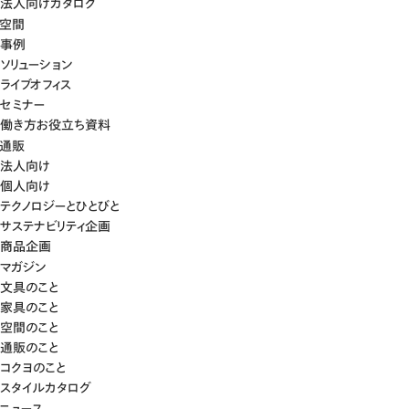
法人向けカタログ
空間
事例
ソリューション
ライブオフィス
セミナー
働き方お役立ち資料
通販
法人向け
個人向け
テクノロジーとひとびと
サステナビリティ企画
商品企画
マガジン
文具のこと
家具のこと
空間のこと
通販のこと
コクヨのこと
スタイルカタログ
ニュース