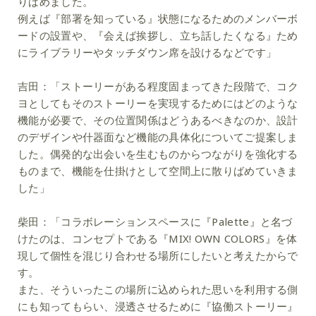
りばめました。
例えば『部署を知っている』状態になるためのメンバーボ
ードの設置や、『会えば挨拶し、立ち話したくなる』ため
にライブラリーやタッチダウン席を設けるなどです」
吉田：
「ストーリーがある程度固まってきた段階で、コク
ヨとしてもそのストーリーを実現するためにはどのような
機能が必要で、その位置関係はどうあるべきなのか、設計
のデザインや什器面など機能の具体化についてご提案しま
した。偶発的な出会いを生むものからつながりを強化する
ものまで、機能を仕掛けとして空間上に散りばめていきま
した」
柴田：
「コラボレーションスペースに『Palette』と名づ
けたのは、コンセプトである『MIX! OWN COLORS』を体
現して個性を混じり合わせる場所にしたいと考えたからで
す。
また、そういったこの場所に込められた思いを利用する側
にも知ってもらい、浸透させるために『協働ストーリー』