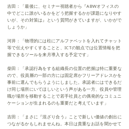
吉田：
「最後に、セミナー視聴者から『ABWオフィスの
中でどこに誰がいるかをどう把握するかが課題になりやす
いが、その対策は』という質問がきていますが、いかがで
しょうか」
河井：
「物理的には柱にアルファベットを入れてチャット
等で伝えやすくすることと、ICTの観点では位置情報を把
握できるツールを来月導入する予定です」
柴田：
「承認行為をする組織長の位置の把握は特に重要な
ので、役員層の一部の方には固定席かフリーアドレスかを
事前に選んでもらうようにしました。承認者にはできるだ
け同じ場所にいてほしいという声がある一方、役員や管理
職が場所を移動することで若手社員との偶発的なコミュニ
ケーションが生まれるのも重要だと考えています」
吉田：
「まさに『混ざり合う』ことで新しい価値の創出に
つながるかもしれませんね。本日は貴重なお話を聞かせて