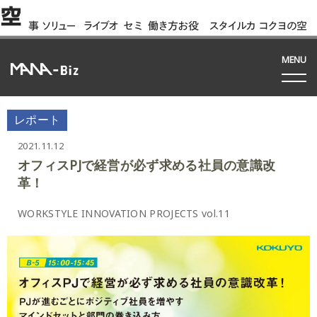
空
事
ソリュー
ライブオ
セミ
働き方お役
スタイルカ
コクヨの空
例
ション
フィス
ナー
立ち資料
タログ
間って!?
間
MENU
レポート
2021.11.12
オフィスPJで経営が必ず求める社員の意識改
革！
WORKSTYLE INNOVATION PROJECTS vol.11