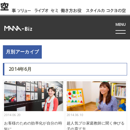
空
事
ソリュー
ライブオ
セミ
働き方お役
スタイルカ
コクヨの空
例
ション
フィス
ナー
立ち資料
タログ
間って!?
間
MENU
月別アーカイブ
2014年6月
2014.06.20
2014.06.10
お客様のための効率化が自分の時
超人気プロ家庭教師に聞く伸びる
短に
子の育て方