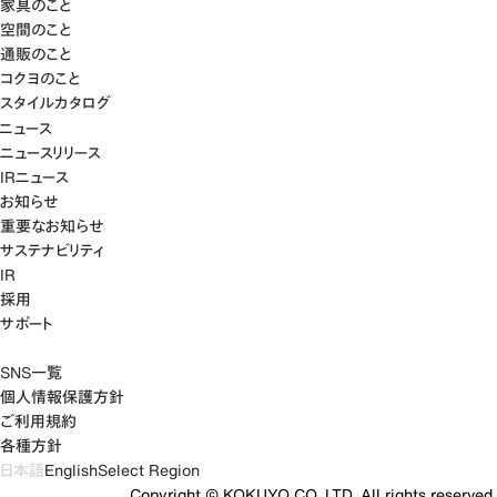
家具のこと
空間のこと
通販のこと
コクヨのこと
スタイルカタログ
ニュース
ニュースリリース
IRニュース
お知らせ
重要なお知らせ
サステナビリティ
IR
採用
サポート
SNS一覧
個人情報保護方針
ご利用規約
各種方針
日本語
English
Select Region
Copyright © KOKUYO CO.,LTD. All rights reserved.