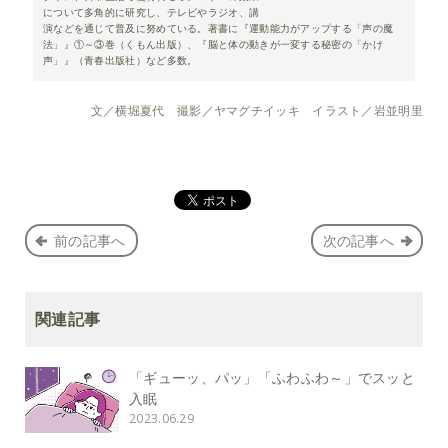
について多角的に研究し、テレビやラジオ、講
演などを通じて普及に努めている。著書に『運動能力がアップする「声の魔
法」』①～③巻（くもん出版）、『脳と体の動きが一変する秘密の「かけ
声」』（青春出版社）など多数。
文／横堀夏代 撮影／ヤマグチイッキ イラスト／岩並明里
前の記事へ
次の記事へ
関連記事
「ギューッ、パッ」「ふわふわ～」でスッと
入眠
2023.06.29