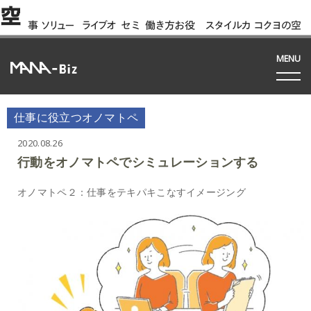
空
事
ソリュー
ライブオ
セミ
働き方お役
スタイルカ
コクヨの空
例
ション
フィス
ナー
立ち資料
タログ
間って!?
間
MENU
仕事に役立つオノマトペ
2020.08.26
行動をオノマトペでシミュレーションする
オノマトペ２：仕事をテキパキこなすイメージング