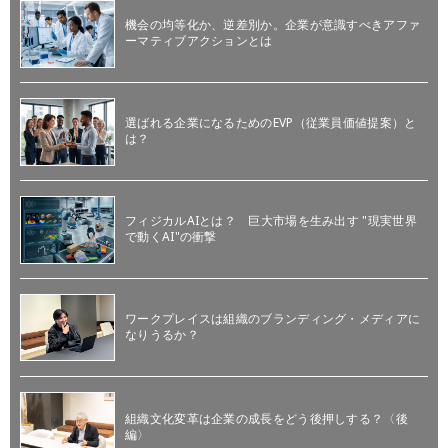
機会の均等化か、逆差別か。企業が意識すべきアファ
ーマティブアクションとは
選ばれる企業になるためのEVP（従業員価値提案）と
は？
フィジカルAIとは？ 巨大市場を生み出す "現実世界
で動くAI"の衝撃
ワークプレイスは組織のブランディング・メディアに
なりうるか？
組織文化変革は企業の成長をどう後押しする？〈後
編〉