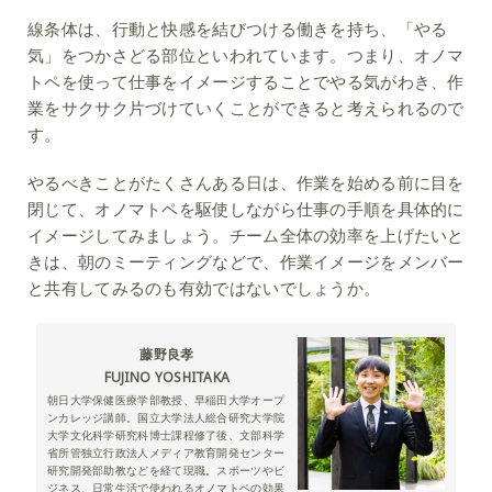
線条体は、行動と快感を結びつける働きを持ち、「やる
気」をつかさどる部位といわれています。つまり、オノマ
トペを使って仕事をイメージすることでやる気がわき、作
業をサクサク片づけていくことができると考えられるので
す。
やるべきことがたくさんある日は、作業を始める前に目を
閉じて、オノマトペを駆使しながら仕事の手順を具体的に
イメージしてみましょう。チーム全体の効率を上げたいと
きは、朝のミーティングなどで、作業イメージをメンバー
と共有してみるのも有効ではないでしょうか。
藤野良孝
FUJINO YOSHITAKA
朝日大学保健医療学部教授、早稲田大学オープ
ンカレッジ講師。国立大学法人総合研究大学院
大学文化科学研究科博士課程修了後、文部科学
省所管独立行政法人メディア教育開発センター
研究開発部助教などを経て現職。スポーツやビ
ジネス、日常生活で使われるオノマトペの効果