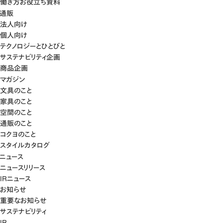
働き方お役立ち資料
通販
法人向け
個人向け
テクノロジーとひとびと
サステナビリティ企画
商品企画
マガジン
文具のこと
家具のこと
空間のこと
通販のこと
コクヨのこと
スタイルカタログ
ニュース
ニュースリリース
IRニュース
お知らせ
重要なお知らせ
サステナビリティ
IR