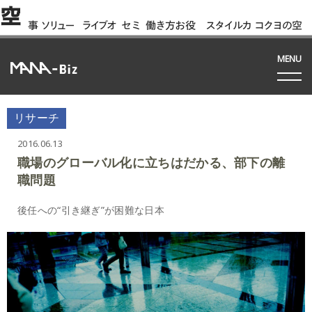
空
事
ソリュー
ライブオ
セミ
働き方お役
スタイルカ
コクヨの空
例
ション
フィス
ナー
立ち資料
タログ
間って!?
間
MENU
リサーチ
2016.06.13
職場のグローバル化に立ちはだかる、部下の離
職問題
後任への“引き継ぎ”が困難な日本