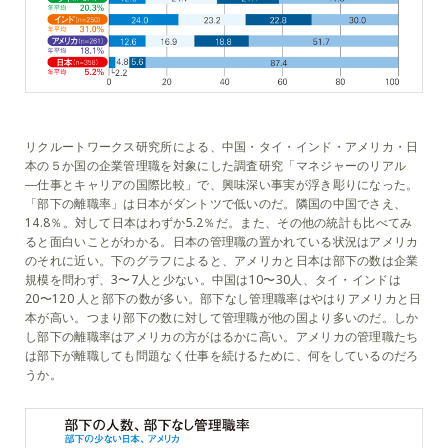
リクルートワークス研究所による、中国・タイ・インド・アメリカ・日
本の５か国の企業管理職を対象にした調査研究「マネジャーのリアル
―仕事とキャリアの国際比較」で、興味深い事実が浮き彫りになった。
「部下の離職率」は日本がダントツで低いのだ。隣国の中国でさえ、
14.8％。対して日本はわずか5.2％だ。また、その他の統計も比べてみ
ると面白いことがわかる。日本の管理職の置かれている状況はアメリカ
のそれに近い。下のグラフによると、アメリカと日本は部下の数は企業
規模を問わず、3〜7人と少ない。中国は10〜30人、タイ・インドは
20〜120 人と部下の数が多い。部下なし管理職率はやはりアメリカと日
本が高い。つまり部下の数に対して管理職が他の国より多いのだ。しか
し部下の離職率はアメリカの方がはるかに高い。アメリカの管理職たち
は部下が離職しても問題なく仕事を続けるために、何をしているのだろ
うか。