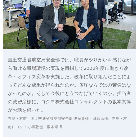
国土交通省航空局安全部では、職員がやりがいを感じなが
ら働ける職場環境の実現を目指して2022年度に働き方改
革・オフィス変革を実施した。改革に取り組んだことによ
ってどんな成果が得られたのか。省庁ならではの苦労はな
かったのか。そして今後にどうつなげていくのか。担当者
の藏智彦様に、コクヨ株式会社コンサルタントの坂本崇博
がお話を伺った。
右奥・右前）国土交通省航空局安全部 伊藤貴様・藏智彦様、左奥・左
前）コクヨ 小川敦也・坂本崇博