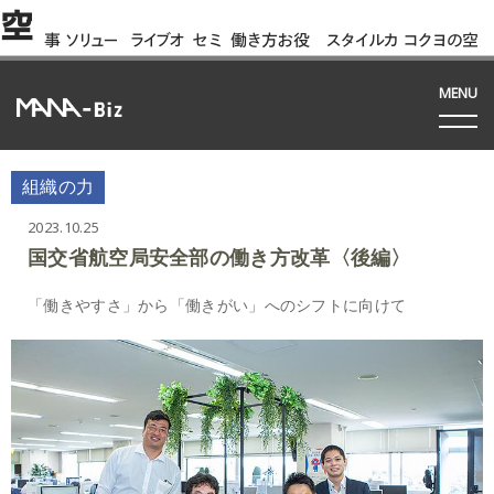
空
事
ソリュー
ライブオ
セミ
働き方お役
スタイルカ
コクヨの空
例
ション
フィス
ナー
立ち資料
タログ
間って!?
間
MENU
組織の力
2023.10.25
国交省航空局安全部の働き方改革〈後編〉
「働きやすさ」から「働きがい」へのシフトに向けて