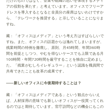
だけのものではなく、企業や組織の思いを体現するメディ
アの役割を果たす」と考えています。オフィスでフリーア
ドレスを導入するとなると全員分の座席はないわけですか
ら、「テレワークを推奨する」と示していることになりま
すね。
藏：
「オフィスはメディア」という考え方はすばらしいで
すね。また、オフィスの話題からは逸れてしまいますが、
残業時間の特例を撤廃し、原則、月45時間、年間360時
間を前提としつつ、やむを得ないケースでも上限である月
100時間・年間720時間を厳守することを独自に定めまし
た。「残業がむしろイレギュラー」という認識を職員間で
共有できたことも改革の成果です。
――新しいオフィスに今後期待することは？
藏：
「オフィスはメディアである」という観点からいえ
ば、人材採用の意味でも新しいオフィスが一役買ってくれ
るのではと期待しています。官庁訪問などの機会にもこの