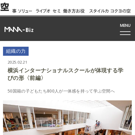
空
事
ソリュー
ライブオ
セミ
働き方お役
スタイルカ
コクヨの空
例
ション
フィス
ナー
立ち資料
タログ
間って!?
間
MENU
組織の力
2025.02.21
横浜インターナショナルスクールが体現する学
びの形〈前編〉
50国籍の子どもたち800人が一体感を持って学ぶ空間へ