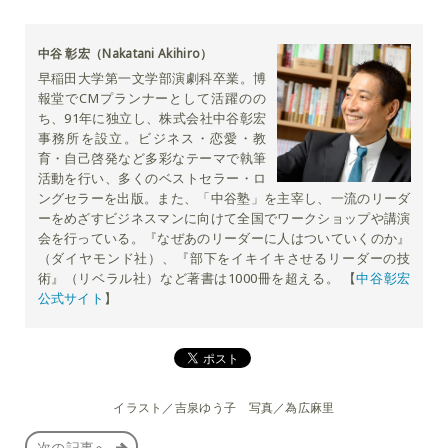
中谷 彰宏（Nakatani Akihiro）
早稲田大学第一文学部演劇科卒業。博
報堂でCMプランナーとして活躍のの
ち、91年に独立し、株式会社中谷彰宏
事務所を設立。ビジネス・恋愛・教
育・自己啓発など多彩なテーマで執筆
活動を行い、多くのベストセラー・ロ
ングセラーを出版。また、「中谷塾」を主宰し、一流のリーダ
ーをめざすビジネスマンに向けて全国でワークショップや講演
会を行っている。『なぜあのリーダーに人はついていくのか』
（ダイヤモンド社）、『部下をイキイキさせるリーダーの技
術』（リベラル社）など著書は1000冊を超える。 【
中谷彰宏
公式サイト
】
イラスト／吉泉ゆう子 写真／為広麻里
次の記事へ