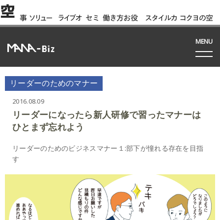
空
事
ソリュー
ライブオ
セミ
働き方お役
スタイルカ
コクヨの空
例
ション
フィス
ナー
立ち資料
タログ
間って!?
間
MENU
リーダーのためのマナー
2016.08.09
リーダーになったら新人研修で習ったマナーは
ひとまず忘れよう
リーダーのためのビジネスマナー１:部下が憧れる存在を目指
す