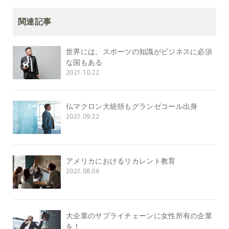
関連記事
世界には、スポーツの知識がビジネスに必須
な国もある
2021.10.22
仏マクロン大統領もグランゼコール出身
2021.09.22
アメリカにおけるリカレント教育
2021.08.06
大企業のサプライチェーンに女性所有の企業
を！