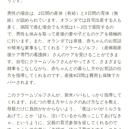
うです。
男性の場合は、2日間の産休（有給）と3日間の育休（無
給）が認められています。オランダでは自宅出産する人も
多く、病院で産む場合でも大抵は1～2日で退院するの
で、男性も休みを取って産後の妻や子どものケアを積極的
に行います。また、オランダでは産後、赤ちゃんのお世話
や簡単な家事をしてくれる「クラームゾルフ」（産褥期産
後ケア専門の看護師） さんのケアを受けることができま
す。自宅にクラームゾルフさんがやってきて、さまざまな
雑事をこなしながら、赤ちゃんとの暮らし方やお世話の仕
方を指導してくれるのです。産後8日間は費用も保険でカ
バーされます。
このクラームゾルフさんが、新米パパもしっかり指導して
くれます。おむつの替え方やミルクのあげ方などを教え、
母親だけに負担がかからないよう、「夜はパパがミルクを
あげて」とか「ほら、泣いているから抱っこしてあげなき
ゃ」というように、父親の育児参加を促してくれるので