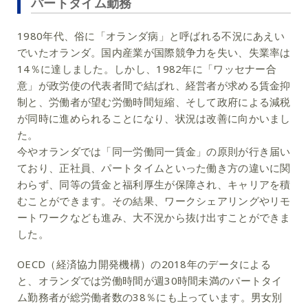
パートタイム勤務
1980年代、俗に「オランダ病」と呼ばれる不況にあえい
でいたオランダ。国内産業が国際競争力を失い、失業率は
14％に達しました。しかし、1982年に「ワッセナー合
意」が政労使の代表者間で結ばれ、経営者が求める賃金抑
制と、労働者が望む労働時間短縮、そして政府による減税
が同時に進められることになり、状況は改善に向かいまし
た。
今やオランダでは「同一労働同一賃金」の原則が行き届い
ており、正社員、パートタイムといった働き方の違いに関
わらず、同等の賃金と福利厚生が保障され、キャリアを積
むことができます。その結果、ワークシェアリングやリモ
ートワークなども進み、大不況から抜け出すことができま
した。
OECD（経済協力開発機構）の2018年のデータによる
と、オランダでは労働時間が週30時間未満のパートタイ
ム勤務者が総労働者数の38％にも上っています。男女別