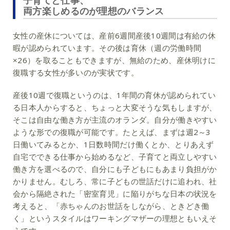
子育てと仕事、
両方楽しめるのが理想のバランス
女性の産休については、産前6週間産後10週間は有給の休
暇が認められています。その後は育休（週の労働時間
×26）を取ることもできますが、無給のため、産休明けに
復職する女性が多いのが実状です。
産後10週で復職というのは、1年間の育休が認められてい
る日本人からすると、ちょっと大変そうな気もしますが、
そこは自由な働き方が主流のオランダ。自分が働きやすい
ような形での復職が可能です。たとえば、まずは週2～3
日働いてみるとか、1日数時間だけ働くとか、とりあえず
自宅でできる仕事から始めるなど、子育てと両立しやすい
働き方を選べるので、自分にも子どもにもあまり負担がか
かりません。むしろ、常に子どもの世話だけに追われ、社
会から隔絶された「密室育児」に陥りがちな日本の状況を
考えると、「赤ちゃんのお世話をしながら、ときどき働
く」というスタイルはワーキングマザーの理想ともいえそ