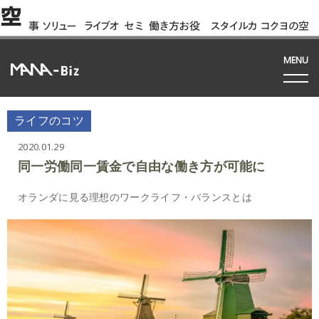
空
事
ソリュー
ライブオ
セミ
働き方お役
スタイルカ
コクヨの空
例
ション
フィス
ナー
立ち資料
タログ
間って!?
間
MENU
ライフのコツ
2020.01.29
同一労働同一賃金で自由な働き方が可能に
オランダに見る理想のワークライフ・バランスとは