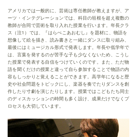
アメリカでは一般的に、芸術は専任教師が教えますが、ア
ーツ・インテグレーションでは、科目の垣根を超え複数の
教師が合同で芸術を取り入れた授業を行います。年長クラ
ス（注1）では、『はらぺこあおむし』を題材に、物語を
想像して絵を描き、読み書きと一緒にダンスに取り組み、
最後にはミュージカル形式で発表します。年長や低学年で
は、言葉を発するのが苦手な子も少なくないため、こうし
た授業で発表する自信をつけていくのです。また、ただ物
語を聞くだけの授業と違って自ら参加することで物語の内
容もしっかりと覚えることができます。高学年になると歴
史や社会問題をトピックにし、楽器を奏でたりダンスを創
作したり寸劇を演じたりします。授業ではこどもたち同士
のディスカッションの時間も多く設け、成果だけでなくプ
ロセスも大切しています。