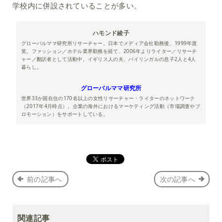
学校内に併設されていることが多い。
ハモンド綾子
グローバルママ研究所リサーチャー。日本でメディア会社勤務後、1999年渡
英。ファッション／ホテル業界勤務を経て、2006年よりライター／リサーチ
ャー／翻訳者として活動中。イギリス人の夫、バイリンガルの息子2人と4人
暮らし。
グローバルママ研究所
世界33か国在住の170名以上の女性リサーチャー・ライターのネットワーク
（2017年4月時点）。企業の海外におけるマーケティング活動（市場調査やプ
ロモーション）をサポートしている。
前の記事へ
次の記事へ
関連記事