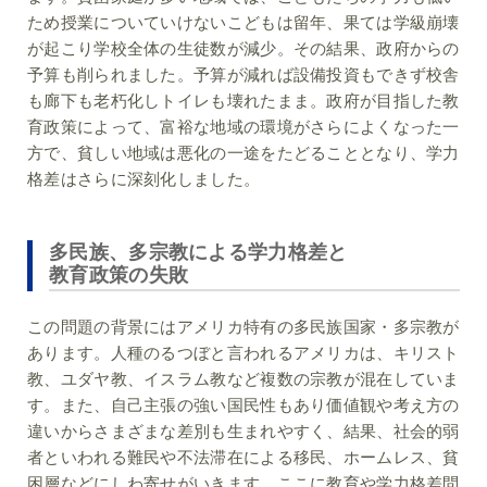
ため授業についていけないこどもは留年、果ては学級崩壊
が起こり学校全体の生徒数が減少。その結果、政府からの
予算も削られました。予算が減れば設備投資もできず校舎
も廊下も老朽化しトイレも壊れたまま。政府が目指した教
育政策によって、富裕な地域の環境がさらによくなった一
方で、貧しい地域は悪化の一途をたどることとなり、学力
格差はさらに深刻化しました。
多民族、多宗教による学力格差と
教育政策の失敗
この問題の背景にはアメリカ特有の多民族国家・多宗教が
あります。人種のるつぼと言われるアメリカは、キリスト
教、ユダヤ教、イスラム教など複数の宗教が混在していま
す。また、自己主張の強い国民性もあり価値観や考え方の
違いからさまざまな差別も生まれやすく、結果、社会的弱
者といわれる難民や不法滞在による移民、ホームレス、貧
困層などにしわ寄せがいきます。ここに教育や学力格差問