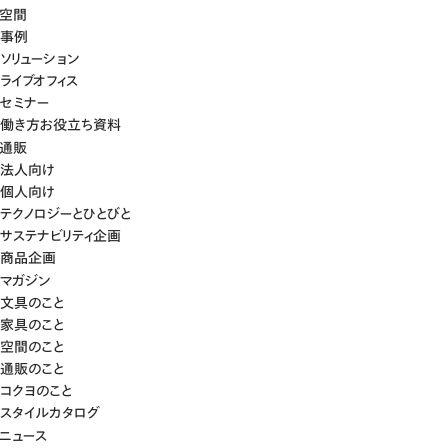
空間
事例
ソリューション
ライブオフィス
セミナー
働き方お役立ち資料
通販
法人向け
個人向け
テクノロジーとひとびと
サステナビリティ企画
商品企画
マガジン
文具のこと
家具のこと
空間のこと
通販のこと
コクヨのこと
スタイルカタログ
ニュース