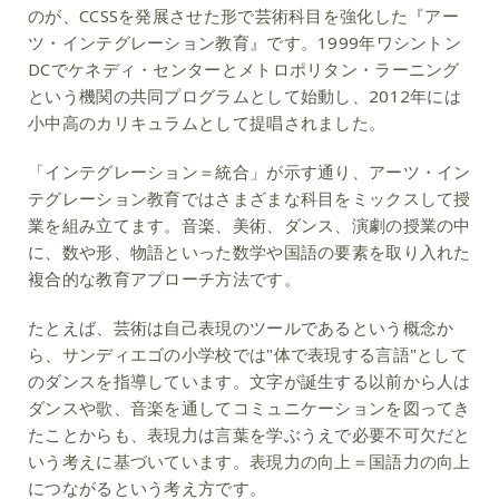
のが、CCSSを発展させた形で芸術科目を強化した『アー
ツ・インテグレーション教育』です。1999年ワシントン
DCでケネディ・センターとメトロポリタン・ラーニング
という機関の共同プログラムとして始動し、2012年には
小中高のカリキュラムとして提唱されました。
「インテグレーション＝統合」が示す通り、アーツ・イン
テグレーション教育ではさまざまな科目をミックスして授
業を組み立てます。音楽、美術、ダンス、演劇の授業の中
に、数や形、物語といった数学や国語の要素を取り入れた
複合的な教育アプローチ方法です。
たとえば、芸術は自己表現のツールであるという概念か
ら、サンディエゴの小学校では"体で表現する言語"として
のダンスを指導しています。文字が誕生する以前から人は
ダンスや歌、音楽を通してコミュニケーションを図ってき
たことからも、表現力は言葉を学ぶうえで必要不可欠だと
いう考えに基づいています。表現力の向上＝国語力の向上
につながるという考え方です。