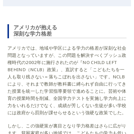
アメリカが抱える
深刻な学力格差
アメリカでは、地域や学区による学力の格差が深刻な社会
問題となっていますが、この問題を解決すべくブッシュ政
権時代の2002年に施行されたのが『NO CHILD LEFT
BEHIND（NCLB）政策』、直訳すると「こどもたちを一
人も取り残さない＝落ちこぼれを出さない」です。NCLB
により、それまで教師が教科書に縛られず自由に行ってき
た授業を統一した学習指導要領で進めることに。芸術や体
育の授業時間を削減、全国学力テストを実施し学力向上に
力をいれるだけでなく、成績が芳しくない生徒が多い学校
には政府から罰則が課せらせるという強硬な政策でした。
しかし、この強硬策が裏目となり学力格差はさらに広がり
ます。貧困家庭が多い地域では、こどもたちの学力も低い