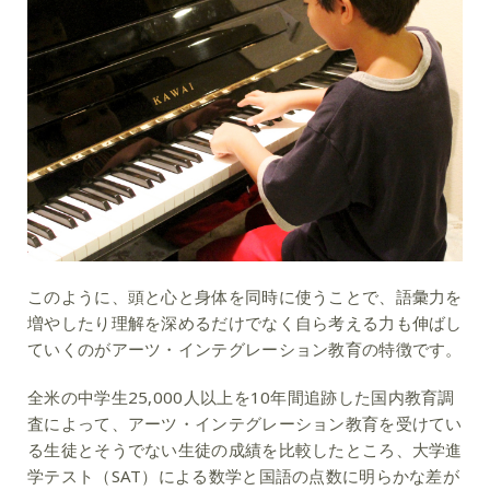
このように、頭と心と身体を同時に使うことで、語彙力を
増やしたり理解を深めるだけでなく自ら考える力も伸ばし
ていくのがアーツ・インテグレーション教育の特徴です。
全米の中学生25,000人以上を10年間追跡した国内教育調
査によって、アーツ・インテグレーション教育を受けてい
る生徒とそうでない生徒の成績を比較したところ、大学進
学テスト（SAT）による数学と国語の点数に明らかな差が