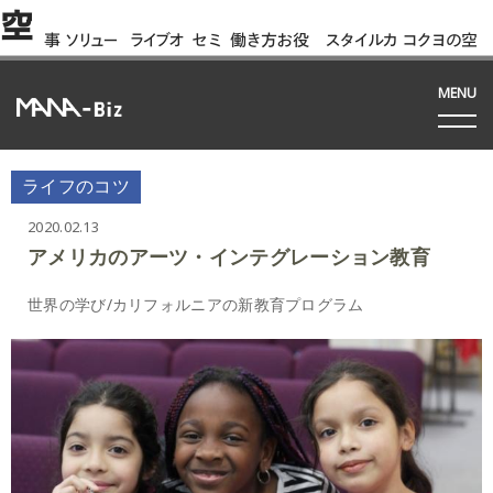
空
事
ソリュー
ライブオ
セミ
働き方お役
スタイルカ
コクヨの空
例
ション
フィス
ナー
立ち資料
タログ
間って!?
間
MENU
ライフのコツ
2020.02.13
アメリカのアーツ・インテグレーション教育
世界の学び/カリフォルニアの新教育プログラム