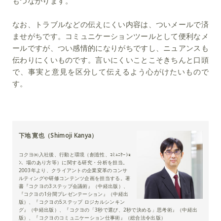
もつながります。
なお、トラブルなどの伝えにくい内容は、ついメールで済
ませがちです。コミュニケーションツールとして便利なメ
ールですが、つい感情的になりがちですし、ニュアンスも
伝わりにくいものです。言いにくいことこそきちんと口頭
で、事実と意見を区分して伝えるよう心がけたいもので
す。
下地 寛也（Shimoji Kanya）
コクヨ㈱入社後、行動と環境（創造性、ｺﾐｭﾆｹｰｼｮ
ﾝ、場のあり方等）に関する研究・分析を担当。
2003年より、クライアントの企業変革のコンサ
ルティングや研修コンテンツ企画を担当する。著
書『コクヨの3ステップ会議術』（中経出版）、
『コクヨの1分間プレゼンテーション』（中経出
版）、『コクヨの5ステップ ロジカルシンキン
グ』（中経出版）、『コクヨの「3秒で選び、2秒で決める」思考術』（中経出
版）、『コクヨのコミュニケーション仕事術』（総合法令出版）