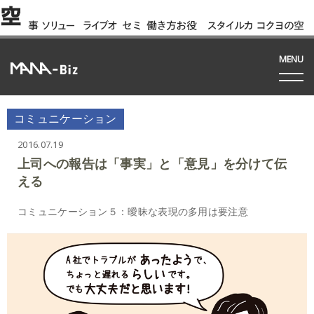
空
事
ソリュー
ライブオ
セミ
働き方お役
スタイルカ
コクヨの空
例
ション
フィス
ナー
立ち資料
タログ
間って!?
間
MENU
コミュニケーション
2016.07.19
上司への報告は「事実」と「意見」を分けて伝
える
コミュニケーション５：曖昧な表現の多用は要注意