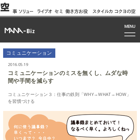
空
事
ソリュー
ライブオ
セミ
働き方お役
スタイルカ
コクヨの空
例
ション
フィス
ナー
立ち資料
タログ
間って!?
間
MENU
コミュニケーション
2016.05.19
コミュニケーションのミスを無くし、ムダな時
間や手間を減らす
コミュニケーション３：仕事の鉄則「WHY→WHAT→HOW」
を習慣づける