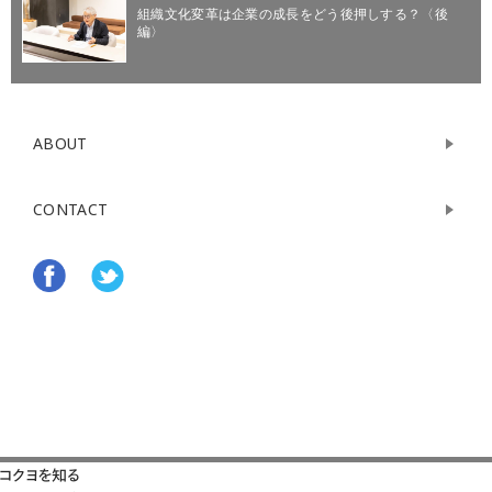
組織文化変革は企業の成長をどう後押しする？〈後
編〉
ABOUT
CONTACT
コクヨを知る