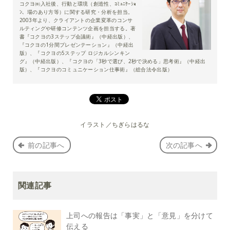
コクヨ㈱入社後、行動と環境（創造性、ｺﾐｭﾆｹｰｼｮ
ﾝ、場のあり方等）に関する研究・分析を担当。
2003年より、クライアントの企業変革のコンサ
ルティングや研修コンテンツ企画を担当する。著
書『コクヨの3ステップ会議術』（中経出版）、
『コクヨの1分間プレゼンテーション』（中経出
版）、『コクヨの5ステップ ロジカルシンキン
グ』（中経出版）、『コクヨの「3秒で選び、2秒で決める」思考術』（中経出
版）、『コクヨのコミュニケーション仕事術』（総合法令出版）
イラスト／ちぎらはるな
前の記事へ
次の記事へ
関連記事
上司への報告は「事実」と「意見」を分けて
伝える