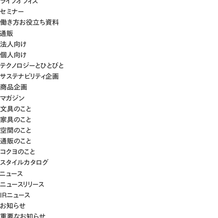
ライブオフィス
セミナー
働き方お役立ち資料
通販
法人向け
個人向け
テクノロジーとひとびと
サステナビリティ企画
商品企画
マガジン
文具のこと
家具のこと
空間のこと
通販のこと
コクヨのこと
スタイルカタログ
ニュース
ニュースリリース
IRニュース
お知らせ
重要なお知らせ