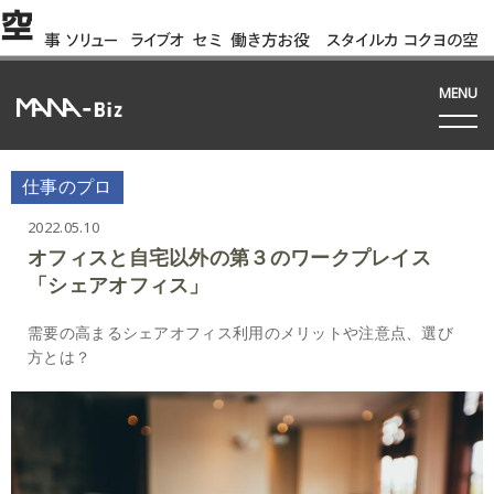
空
事
ソリュー
ライブオ
セミ
働き方お役
スタイルカ
コクヨの空
例
ション
フィス
ナー
立ち資料
タログ
間って!?
間
MENU
仕事のプロ
2022.05.10
オフィスと自宅以外の第３のワークプレイス
「シェアオフィス」
需要の高まるシェアオフィス利用のメリットや注意点、選び
方とは？