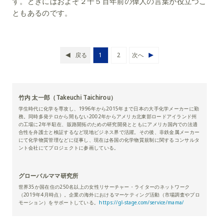
す。ときにはおよそ２千５百年前の偉人の言葉が役立つこ
ともあるのです。
戻る
1
2
次へ
竹内 太一郎（Takeuchi Taichirou）
学生時代に化学を専攻し、1996年から2015年まで日本の大手化学メーカーに勤
務。同時多発テロから間もない2002年からアメリカ北東部ロードアイランド州
の工場に2年半駐在、販路開拓のための研究開発とともにアメリカ国内での法適
合性を弁護士と検証するなど現地ビジネス界で活躍。その後、非鉄金属メーカー
にて化学物質管理などに従事し、現在は各国の化学物質規制に関するコンサルタ
ント会社にてプロジェクトに参画している。
グローバルママ研究所
世界35か国在住の250名以上の女性リサーチャー・ライターのネットワーク
（2019年4月時点）。企業の海外におけるマーケティング活動（市場調査やプロ
モーション）をサポートしている。
https://gl-stage.com/service/mama/