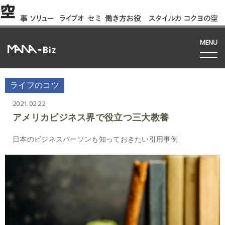
空
事
ソリュー
ライブオ
セミ
働き方お役
スタイルカ
コクヨの空
例
ション
フィス
ナー
立ち資料
タログ
間って!?
間
MENU
ライフのコツ
2021.02.22
アメリカビジネス界で役立つ三大教養
日本のビジネスパーソンも知っておきたい引用事例