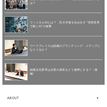
は？
フィジカルAIとは？ 巨大市場を生み出す "現実世界
で動くAI"の衝撃
ワークプレイスは組織のブランディング・メディアに
なりうるか？
組織文化変革は企業の成長をどう後押しする？〈後
編〉
ABOUT