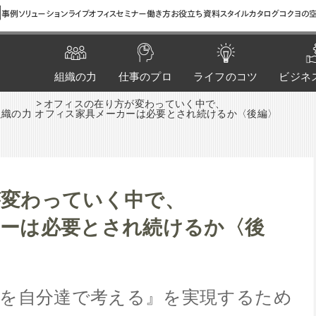
間
事例
ソリューション
ライブオフィス
セミナー
働き方お役立ち資料
スタイルカタログ
コクヨの空
組織の力
仕事のプロ
ライフのコツ
ビジネ
オフィスの在り方が変わっていく中で、
組織の力
オフィス家具メーカーは必要とされ続けるか〈後編〉
が変わっていく中で、
ーは必要とされ続けるか〈後
を自分達で考える』を実現するため