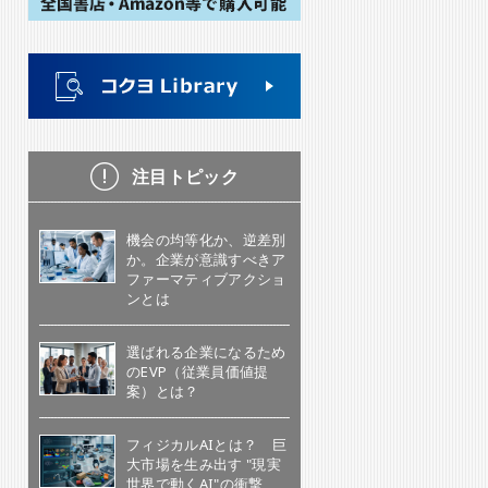
注目トピック
機会の均等化か、逆差別
か。企業が意識すべきア
ファーマティブアクショ
ンとは
選ばれる企業になるため
のEVP（従業員価値提
案）とは？
フィジカルAIとは？ 巨
大市場を生み出す "現実
世界で動くAI"の衝撃