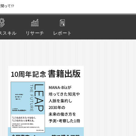
間って!?
ススキル
リサーチ
レポート