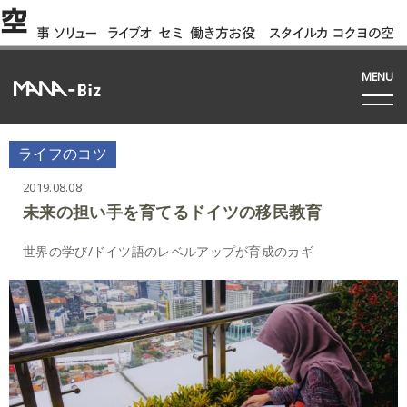
空
事
ソリュー
ライブオ
セミ
働き方お役
スタイルカ
コクヨの空
例
ション
フィス
ナー
立ち資料
タログ
間って!?
間
MENU
ライフのコツ
2019.08.08
未来の担い手を育てるドイツの移民教育
世界の学び/ドイツ語のレベルアップが育成のカギ