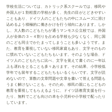
学校生活については、カトリック系スクールでは、移民や
外国人が１割程度の学校が多く、先生の目がとどきやすい
こともあり、ドイツ人のこどもたちの中にスムーズに溶け
込めるよう積極的に働きかけを行う傾向にあります。しか
し、大人数のこどもたちが通うマンモス公立校では、外国
人が全体の３～４割りを占める学校も少なくなく、同じ国
のこども同士でかたまってしまうことも多いようです。ま
た、教育を重視していない移民家庭もあり、文字そのもの
に慣れていないこどもたちもいます。そのような場合、ド
イツ人のこどもたちに比べ、文字を覚えて書くのに一年以
上も遅れをとることも多々あります。その結果、小学校低
学年でも留年するこどもたちもいるくらいです。文字が読
めないので、算数の文章問題や文章を書いて答える問題も
うまく解けないことも。そのため、移民の親にもこどもの
教育を重視してもらえるように、ドイツ語教育支援を行っ
たり、無料でこども向けの本を小児科や小学校で配ったり
しています。