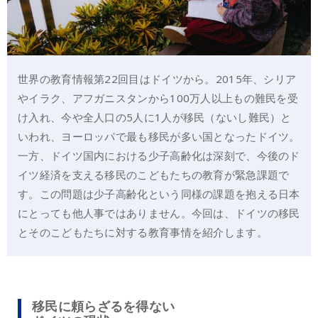
世界の教育情報第22回目はドイツから。2015年、シリア
やイラク、アフガニスタンから100万人以上もの難民を受
け入れ、今や全人口の5人に1人が移民（ないし難民）と
いわれ、ヨーロッパで最も移民が多い国となったドイツ。
一方、ドイツ国内における少子高齢化は深刻で、今後のド
イツ経済を支える移民のこどもたちの教育が緊急課題で
す。この問題は少子高齢化という同様の課題を抱える日本
にとっても他人事ではありません。今回は、ドイツの移民
とそのこどもたちに対する教育事情を紹介します。
移民に頼らざるを得ない