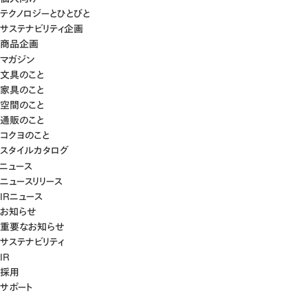
テクノロジーとひとびと
サステナビリティ企画
商品企画
マガジン
文具のこと
家具のこと
空間のこと
通販のこと
コクヨのこと
スタイルカタログ
ニュース
ニュースリリース
IRニュース
お知らせ
重要なお知らせ
サステナビリティ
IR
採用
サポート