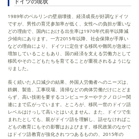
ドイツの現状
1989年のベルリンの壁崩壊後、経済成長が好調なドイツ
ですが、男性の育児参加率が低く、女性への負担が重いな
どの理由で、国内における出生率は1970年代前半以降減
少傾向にあります。一方2015年以降、社会保障が手厚い
などの理由により、ドイツに定住する移民や難民が急速に
増加していることもあり、国の経済を支える労働力として
移民やそのこどもたちを育てることが重視されるようにな
りました。
長く続いた人口減少の結果、外国人労働者へのニーズは、
鉄鋼、製造、工事現場、清掃などの肉体労働だけにとどま
らず、高い技術を要するコンピューターやテクノロジー関
連にまで広がっています。ところが、移民一世のドイツ語
レベルはけっして高いとはいえません。また、ドイツで生
まれたとしても、親がドイツ語を理解し、話せなければこ
どもの教育にもその影響はおよびます。移民政策のなかで
はドイツ語教育が強化されつつあるものの、2015年の