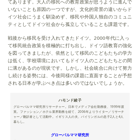
てあります。大人の移民への教育政策が思うように進んで
いないことも原因の一つですが、文化的背景の違いからド
イツ社会にうまく馴染めず、移民や外国人独自のコミュニ
ティとしてドイツ社会から孤立していることも課題です。
戦後から移民を受け入れてきたドイツ。2000年代に入っ
て移民統合政策を積極的に打ち出し、ドイツ語教育の強化
を図ってきましたが、依然として移民のこどもたちの学力
は低く、学校環境においてもドイツ人のこどもたちとの間
に溝があるのが現状です。しかし、社会統合に向けて努力
し続ける姿勢には、今後同様の課題に直面することが予想
される日本が学ぶべき点は多いのではないでしょうか。
ハモンド綾子
グローバルママ研究所リサーチャー。日本でメディア会社勤務後、1999年渡
英。ファッション／ホテル業界勤務を経て、2006年よりライター／リサーチ
ャー／翻訳者として活動中。イギリス人の夫、バイリンガルの息子2人と4人
暮らし。
グローバルママ研究所