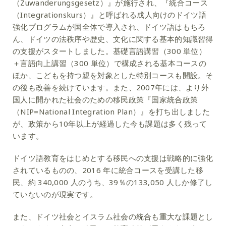
（Zuwanderungsgesetz）』が施行され、『統合コース
（Integrationskurs）』と呼ばれる成人向けのドイツ語
強化プログラムが国全体で導入され、ドイツ語はもちろ
ん、ドイツの法秩序や歴史、文化に関する基本的知識習得
の支援がスタートしました。基礎言語講習（300 単位）
＋言語向上講習（300 単位）で構成される基本コースの
ほか、こどもを持つ親を対象とした特別コースも開設。そ
の後も改善を続けています。また、2007年には、より外
国人に開かれた社会のための移民政策『国家統合政策
（NIP=National Integration Plan）』を打ち出しました
が、政策から10年以上が経過した今も課題は多く残って
います。
ドイツ語教育をはじめとする移民への支援は戦略的に強化
されているものの、2016 年に統合コースを受講した移
民、約 340,000 人のうち、39％の133,050 人しか修了し
ていないのが現実です。
また、ドイツ社会とイスラム社会の統合も重大な課題とし