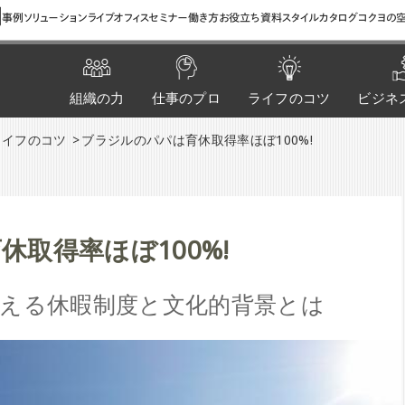
間
事例
ソリューション
ライブオフィス
セミナー
働き方お役立ち資料
スタイルカタログ
コクヨの空
組織の力
仕事のプロ
ライフのコツ
ビジネ
ライフのコツ
ブラジルのパパは育休取得率ほぼ100%!
取得率ほぼ100%!
える休暇制度と文化的背景とは