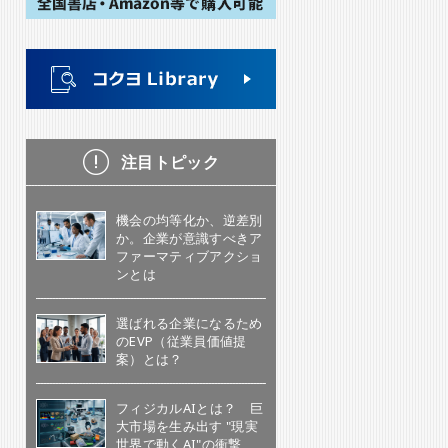
注目トピック
機会の均等化か、逆差別
か。企業が意識すべきア
ファーマティブアクショ
ンとは
選ばれる企業になるため
のEVP（従業員価値提
案）とは？
フィジカルAIとは？ 巨
大市場を生み出す "現実
世界で動くAI"の衝撃