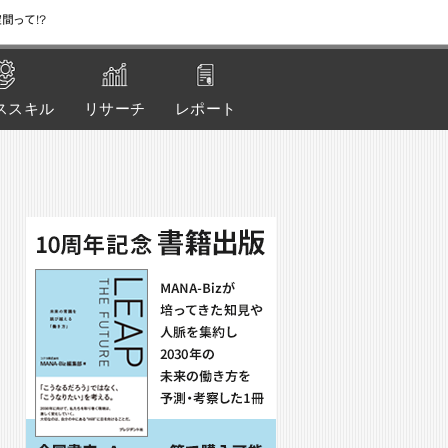
間って!?
ススキル
リサーチ
レポート