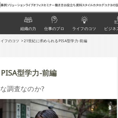
間
事例
ソリューション
ライブオフィス
セミナー
働き方お役立ち資料
スタイルカタログ
コクヨの空
組織の力
仕事のプロ
ライフのコツ
ビジネ
ライフのコツ
21世紀に求められるPISA型学力-前編
PISA型学力-前編
うな調査なのか?