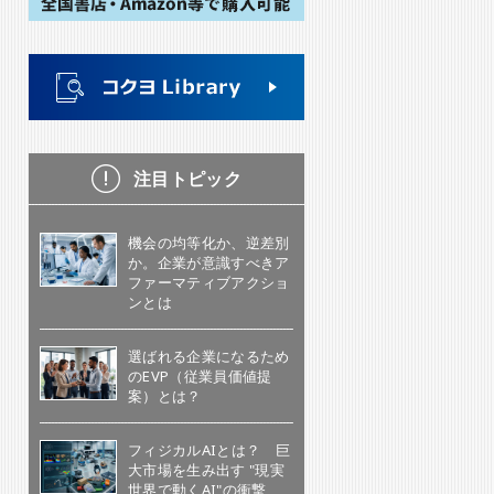
注目トピック
機会の均等化か、逆差別
か。企業が意識すべきア
ファーマティブアクショ
ンとは
選ばれる企業になるため
のEVP（従業員価値提
案）とは？
フィジカルAIとは？ 巨
大市場を生み出す "現実
世界で動くAI"の衝撃