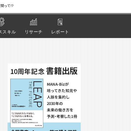
間って!?
ススキル
リサーチ
レポート