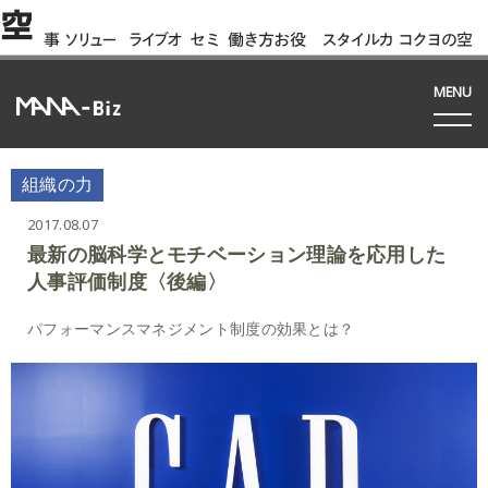
空
事
ソリュー
ライブオ
セミ
働き方お役
スタイルカ
コクヨの空
例
ション
フィス
ナー
立ち資料
タログ
間って!?
間
MENU
組織の力
2017.08.07
最新の脳科学とモチベーション理論を応用した
人事評価制度〈後編〉
パフォーマンスマネジメント制度の効果とは？