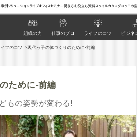
間
事例
ソリューション
ライブオフィス
セミナー
働き方お役立ち資料
スタイルカタログ
コクヨの空
組織の力
仕事のプロ
ライフのコツ
ビジネ
ライフのコツ
現代っ子の体づくりのために-前編
のために-前編
どもの姿勢が変わる!