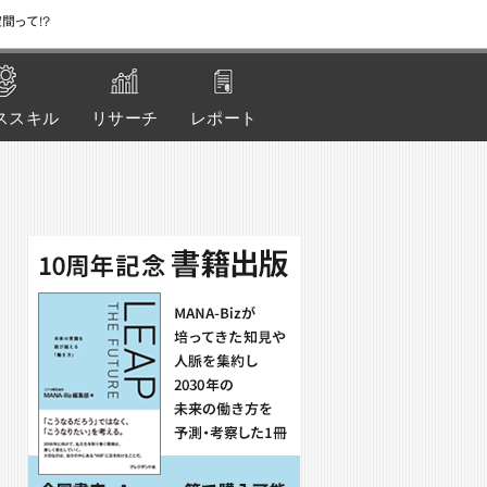
間って!?
ススキル
リサーチ
レポート