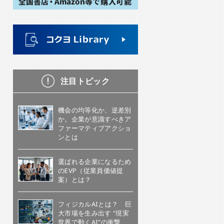
注目トピック
機会の均等化か、逆差別
か。企業が意識すべきア
ファーマティブアクショ
ンとは
選ばれる企業になるため
のEVP（従業員価値提
案）とは？
フィジカルAIとは？ 巨
大市場を生み出す "現実
世界で動くAI"の衝撃