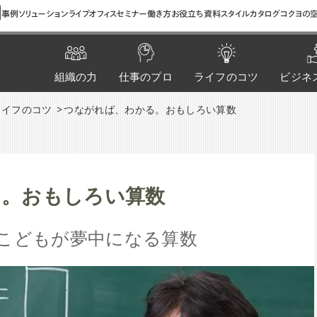
間
事例
ソリューション
ライブオフィス
セミナー
働き方お役立ち資料
スタイルカタログ
コクヨの空
組織の力
仕事のプロ
ライフのコツ
ビジネ
ライフのコツ
つながれば、わかる。おもしろい算数
る。おもしろい算数
こどもが夢中になる算数