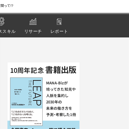
間って!?
ススキル
リサーチ
レポート