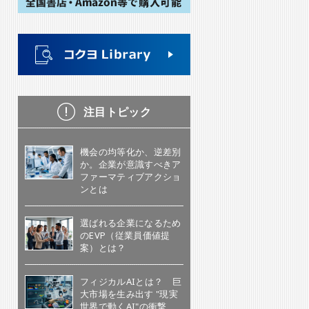
注目トピック
機会の均等化か、逆差別
か。企業が意識すべきア
ファーマティブアクショ
ンとは
選ばれる企業になるため
のEVP（従業員価値提
案）とは？
フィジカルAIとは？ 巨
大市場を生み出す "現実
世界で動くAI"の衝撃