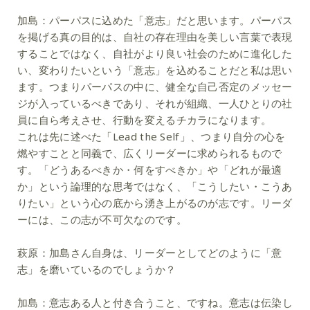
加島：
パーパスに込めた「意志」だと思います。パーパス
を掲げる真の目的は、自社の存在理由を美しい言葉で表現
することではなく、自社がより良い社会のために進化した
い、変わりたいという「意志」を込めることだと私は思い
ます。つまりパーパスの中に、健全な自己否定のメッセー
ジが入っているべきであり、それが組織、一人ひとりの社
員に自ら考えさせ、行動を変えるチカラになります。
これは先に述べた「Lead the Self」、つまり自分の心を
燃やすことと同義で、広くリーダーに求められるもので
す。「どうあるべきか・何をすべきか」や「どれが最適
か」という論理的な思考ではなく、「こうしたい・こうあ
りたい」という心の底から湧き上がるのが志です。リーダ
ーには、この志が不可欠なのです。
萩原：
加島さん自身は、リーダーとしてどのように「意
志」を磨いているのでしょうか？
加島：
意志ある人と付き合うこと、ですね。意志は伝染し