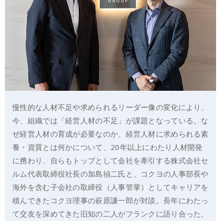
慢性的な人材不足や求められるリーダー像の変化により、
今、組織では「経営人材の不足」が課題となっている。な
ぜ経営人材の育成が必要なのか、経営人材に求められる素
養・資質とは何かについて、20年以上にわたり人材開発
に携わり、自らもトップとして会社を牽引する株式会社セ
ルム代表取締役社長の加島禎二氏と、コクヨの人事部長や
海外を含む子会社の取締役（人事管掌）としてキャリアを
積んできたコクヨ理事の萩原謙一郎が対談。長年にわたっ
て交友を深めてきた旧知の二人がフランクに語り合った。