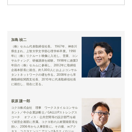
加島 禎二
（株）セルム代表取締役社長。 1967年、神奈川
県生まれ。上智大学文学部心理学科卒業。1990
年に（株）リクルート映像に入社し、営業、コン
サルティング、研修講師を経験。1998年に創業3
年目の（株）セルムに参画し、2002年に取締役
企画本部長に就任。約1,000人におよぶコンサル
タントネットワークの礎を作る。2008年から常
務取締役関西支社長、2010年に代表取締役社長
に就任し、現在に至る。
萩原 謙一郎
コクヨ株式会社 理事 ワークスタイルコンサル
タント／中小企業診断士／GALLUPストレングス
コーチ オフィス・公共空間等の設計部門を経
て経営企画部に所属。コクヨ初の人材開発部長を
担い、2006年から人事部長に。その後、㈱アク
タス、コクヨエンジニアリング&テクノロジー