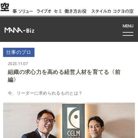
空
事
ソリュー
ライブオ
セミ
働き方お役
スタイルカ
コクヨの空
例
ション
フィス
ナー
立ち資料
タログ
間って!?
間
MENU
仕事のプロ
2023.11.07
組織の求心力を高める経営人材を育てる〈前
編〉
今、リーダーに求められるものとは？