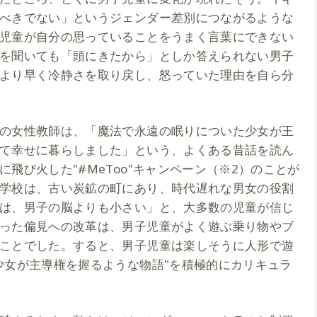
べきでない」というジェンダー差別につながるような
児童が自分の思っていることをうまく言葉にできない
を聞いても「頭にきたから」としか答えられない男子
より早く冷静さを取り戻し、怒っていた理由を自ら分
の女性教師は、「魔法で永遠の眠りについた少女が王
て幸せに暮らしました」という、よくある昔話を読ん
飛び火した"#MeToo"キャンペーン（※2）のことが
学校は、古い炭鉱の町にあり、時代遅れな男女の役割
は、男子の脳よりも小さい」と、大多数の児童が信じ
った偏見への改革は、男子児童がよく遊ぶ乗り物やブ
ことでした。すると、男子児童は楽しそうに人形で遊
少女が主導権を握るような物語"を積極的にカリキュラ