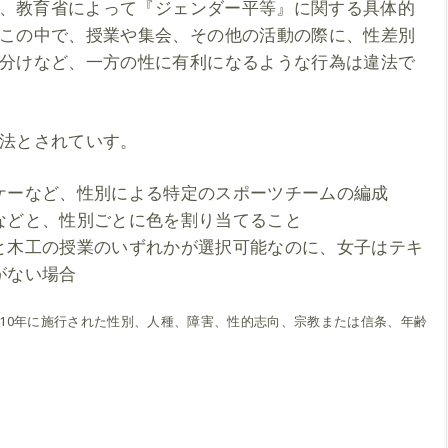
8年、教育省によって『ジェンダー平等』に関する具体的
この中で、授業や集会、その他の活動の際に、性差別
分けなど、一方の性に有利になるような行為は違法で
法とされていす。
ケーなど、性別による特定のスポーツチームの編成
などと、性別ごとに色を割り当てること
と木工の授業のいずれかが選択可能なのに、女子はテキ
がない場合
10）』は2010年に施行された性別、人種、障害、性的志向、宗教または信条、年齢