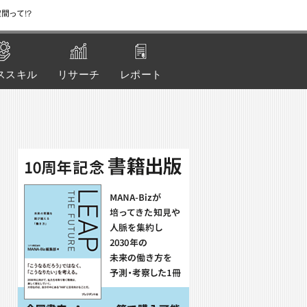
間って!?
ススキル
リサーチ
レポート