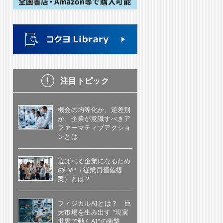
注目トピック
機会の均等化か、逆差別
か。企業が意識すべきア
ファーマティブアクショ
ンとは
選ばれる企業になるため
のEVP（従業員価値提
案）とは？
フィジカルAIとは？ 巨
大市場を生み出す "現実
世界で動くAI"の衝撃