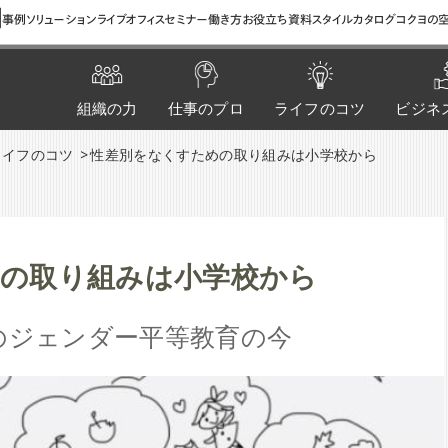
間
事例
ソリューション
ライブオフィス
セミナー
働き方お役立ち資料
スタイルカタログ
コクヨの空
組織の力
仕事のプロ
ライフのコツ
ビジネ
ライフのコツ
性差別をなくすための取り組みは小学校から
の取り組みは小学校から
のジェンダー平等教育の今