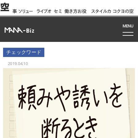
空
事
ソリュー
ライブオ
セミ
働き方お役
スタイルカ
コクヨの空
例
ション
フィス
ナー
立ち資料
タログ
間って!?
間
MENU
チェックワード
2019.04.10