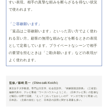
すい表現。相手の真摯な頼みを断らざるを得ない状況
で使われます。
「ご容赦願います」
「返品はご容赦願います」といった言い方でよく使わ
れる言い方。顧客の無理な頼みなどを断るときの表現
として定着しています。プライベートなシーンで相手
の要望を拒むときは「ご勘弁願います」などの表現が
よく使われます。
監修／篠崎 晃一（Shinozaki Koichi）
東京女子大学教授。専門は方言学、社会言語学。『例解新国語辞典』（三省堂）
編修代表や、テレビ番組「ワーズハウスへようこそ」（日本テレビ系）の監修な
ど幅広い分野で活躍。『えっ？これっておかしいの!? マンガで気づく間違った
日本語』（主婦の友社）など、日本語の誤用に関する著書も多い。