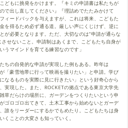
こどもに挑発をかけます。『キミの申請書は私たちが
ので出し直してください』『理詰めでたたみかけて
フィードバックを与えますが、これは将来、こどもた
金を得るため必ず通る道。厳しい声にくじけず、逆に
とが必要となります。ただ、大切なのは"申請が通らな
じさせないこと。申請制はあくまで、こどもたち自身が
いうマインドを育てる練習なのです」
たちの自発的な申請が実現した例もある。昨年は
５人が「豪雪地帯に行って映画を撮りたい」と申請。学び
になるものを実際に見に行きたい」という好奇心から
、実現した。また、ROCKETの拠点である東京大学先
雑草だらけの場所に、ガーデンをつくりたいという申
がゴロゴロ出てきて、土木工事から始めないとガーデ
、誰をリーダーにするかでもめたり。こどもたちは身
いくことの大変さも知っていく。