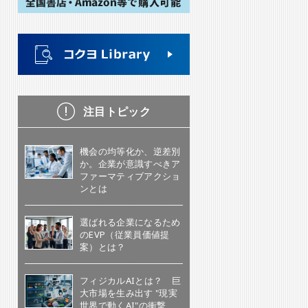
注目トピック
機会の均等化か、逆差別
か。企業が意識すべきア
ファーマティブアクショ
ンとは
選ばれる企業になるため
のEVP（従業員価値提
案）とは？
フィジカルAIとは？ 巨
大市場を生み出す "現実
世界で動くAI"の衝撃