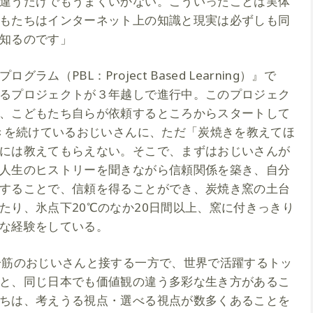
違うだけでもうまくいかない。こういったことは実体
もたちはインターネット上の知識と現実は必ずしも同
知るのです」
ム（PBL：Project Based Learning）』で
るプロジェクトが３年越しで進行中。このプロジェク
、こどもたち自らが依頼するところからスタートして
焼きを続けているおじいさんに、ただ「炭焼きを教えてほ
には教えてもらえない。そこで、まずはおじいさんが
人生のヒストリーを聞きながら信頼関係を築き、自分
することで、信頼を得ることができ、炭焼き窯の土台
たり、氷点下20℃のなか20日間以上、窯に付きっきり
な経験をしている。
一筋のおじいさんと接する一方で、世界で活躍するトッ
と、同じ日本でも価値観の違う多彩な生き方があるこ
ちは、考えうる視点・選べる視点が数多くあることを