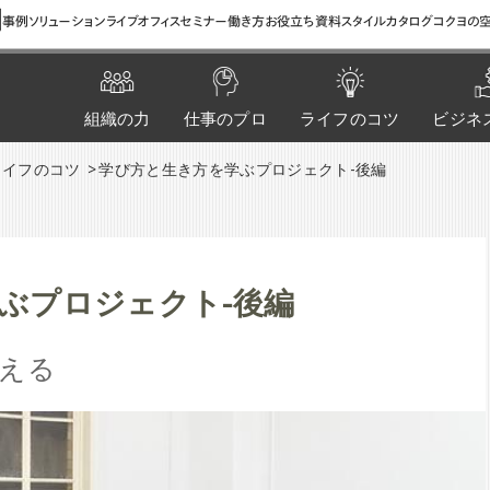
間
事例
ソリューション
ライブオフィス
セミナー
働き方お役立ち資料
スタイルカタログ
コクヨの空
組織の力
仕事のプロ
ライフのコツ
ビジネ
ライフのコツ
学び方と生き方を学ぶプロジェクト-後編
ぶプロジェクト-後編
える