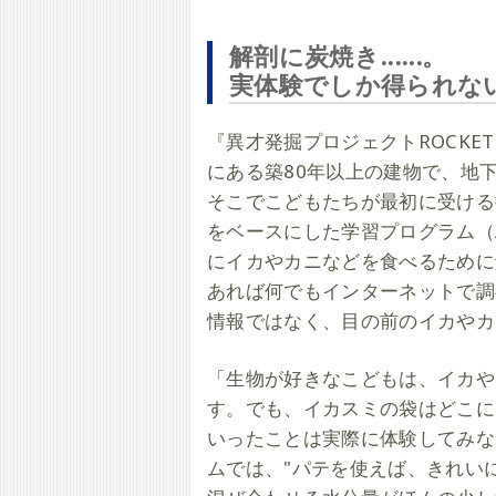
解剖に炭焼き......。
実体験でしか得られな
『異才発掘プロジェクトROCK
にある築80年以上の建物で、地
そこでこどもたちが最初に受ける
をベースにした学習プログラム（ABL＿A
にイカやカニなどを食べるために
あれば何でもインターネットで調
情報ではなく、目の前のイカやカ
「生物が好きなこどもは、イカや
す。でも、イカスミの袋はどこに
いったことは実際に体験してみな
ムでは、"パテを使えば、きれい