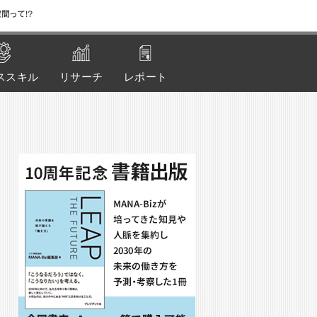
間って!?
ススキル
リサーチ
レポート