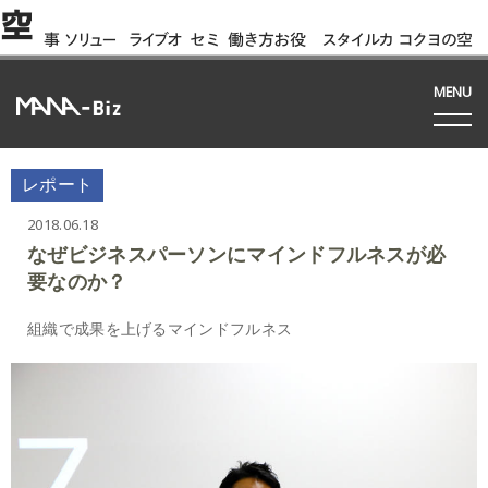
空
事
ソリュー
ライブオ
セミ
働き方お役
スタイルカ
コクヨの空
例
ション
フィス
ナー
立ち資料
タログ
間って!?
間
MENU
レポート
2018.06.18
なぜビジネスパーソンにマインドフルネスが必
要なのか？
組織で成果を上げるマインドフルネス