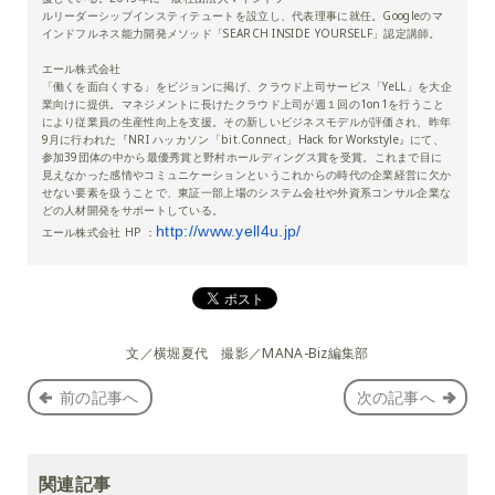
ルリーダーシップインスティテュートを設立し、代表理事に就任。Googleのマ
インドフルネス能力開発メソッド「SEARCH
INSIDE YOURSELF
」認定講師。
エール株式会社
「働くを面白くする」をビジョンに掲げ、クラウド上司サービス「YeLL」を大企
業向けに提供。マネジメントに長けたクラウド上司が週１回の1on1を行うこと
により従業員の生産性向上を支援。その新しいビジネスモデルが評価され、昨年
9月に行われた『NRI ハッカソン「bit.Connect」Hack for Workstyle』にて、
参加39団体の中から最優秀賞と野村ホールディングス賞を受賞。これまで目に
見えなかった感情やコミュニケーションというこれからの時代の企業経営に欠か
せない要素を扱うことで、東証一部上場のシステム会社や外資系コンサル企業な
どの人材開発をサポートしている。
http://www.yell4u.jp/
エール株式会社 HP ：
文／横堀夏代 撮影／MANA-Biz編集部
前の記事へ
次の記事へ
関連記事