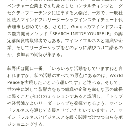
ベンチャー企業までを対象としたコンサルティングとエグ
ゼクティブコーチングに従事する人物だ。一方で、一般社
団法人マインドフルリーダーシップインスティテュート代
表理事も務めている。さらに、Googleのマインドフルネ
ス能力開発メソッド「SEARCH INSIDE YOURSELF」の認
定講師資格取得者でもある。マインドフルネスと組織や企
業、そしてリーダーシップをどのように結びつけて語るの
か、参加者の期待が集まる。
荻野氏は開口一番、「いろいろな活動をしていますねと言
われますが、私の活動のすべての原点にあるのは、World
Peaceを実現したいという想いです」と述べる。そして、
世の中に対して影響力をもつ組織や企業を幸せな形の成長
に導くことが自分のミッションであると説明し、「トップ
や経営陣がよいリーダーシップを発揮できるよう、マイン
ドフルネスを通じて支援させていただいています」と、マ
インドフルネスとビジネスとを緩く関連づけつつ自らをポ
ジショニングする。