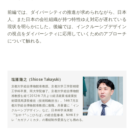
前編では、ダイバーシティの推進が求められながら、日本
人、また日本の会社組織が持つ特性ゆえ対応が遅れている
現状を明らかにした。後編では、インクルーシブデザイン
の視点をダイバーシティに応用していくためのアプローチ
について触れる。
塩瀬 隆之（Shiose Takayuki）
京都大学総合博物館准教授。京都大学工学部精密
工学科卒業、同大学院修了。京都大学総合博物館
准教授を経て2012年 7月より経済産業省産業技
術環境局課長補佐（技術戦略担当）。14年7月京
都大学総合博物館准教授に復職。共著書に「イン
クルーシブデザイン」など。日本科学未来館
「“おや？“っこひろば」の総合監修者、NHK Eテ
レ「カガクノミカタ」の番組制作委員なども務める。