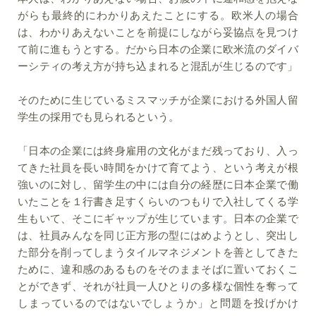
がらも最終的にわかりあえたことにする。欧米人の場合
は、わかりあえないことを前提にしながら妥協点を見つけ
て前に進もうとする。だから日本の企業に欧米流のダイバ
ーシティの考え方が持ち込まれると混乱が生じるのです」
そのために生じているミスマッチが企業における外国人留
学生の採用でも見られるという。
「日本の企業には終身雇用の文化がまだ残っており、入っ
てきた社員を長い時間をかけて育てよう、という考えが根
強いのに対し、留学生の中には自分の経歴に日本企業で働
いたことを１行書き足すくらいのつもりで入社してくる学
生もいて、そこにギャップが生じています。日本の企業で
は、社員みんなを同じ正方形の型にはめようとし、突出し
た部分を削ってしまうタイルマネジメントを善としてきた
ために、違和感のあるものをそのままそばに置いておくこ
とができず、それが社員一人ひとりの多様な個性を奪って
しまっているのではないでしょうか」と問題を投げかけ