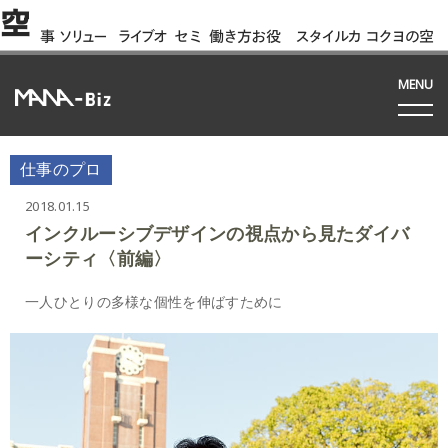
空
事
ソリュー
ライブオ
セミ
働き方お役
スタイルカ
コクヨの空
例
ション
フィス
ナー
立ち資料
タログ
間って!?
間
MENU
仕事のプロ
2018.01.15
インクルーシブデザインの視点から見たダイバ
ーシティ〈前編〉
一人ひとりの多様な個性を伸ばすために