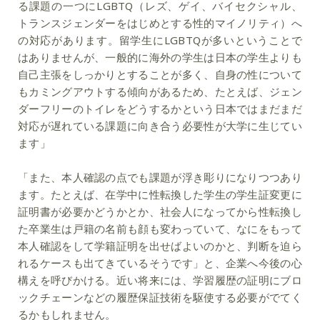
る課題の一つにLGBTQ（レズ、ゲイ、バイセクシャル、
トランスジェンダーをはじめとする性的マイノリティ）へ
の対応があります。留学生にLGBTQが多いということで
はありませんが、一般的に海外の学生は日本の学生よりも
自己主張をしっかりとすることが多く、自身の性について
もカミングアウトする傾向があるため、たとえば、ジェン
ダーフリーのトイレをどうするかという日本ではまだまだ
対応が遅れている課題に向き合う必要性が大学に生じてい
ます」
「また、本人確認の点でも課題が浮き彫りになりつつあり
ます。たとえば、在学中に性転換した学生の学生証変更に
証明書が必要かどうかとか、社会人になってから性転換し
た卒業生は戸籍の名前も顔も変わっていて、なにをもって
本人確認をして学籍証明を出せばよいのかと、判断を迫ら
れるケースも出てきているそうです」と、企業へ今後の心
構えを呼びかける。近い将来には、学習履歴の証明にブロ
ックチェーンなどの履歴保証技術を駆使する必要がでてく
るかもしれません。