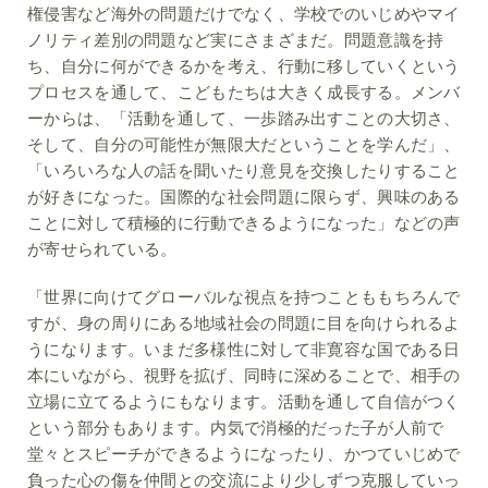
権侵害など海外の問題だけでなく、学校でのいじめやマイ
ノリティ差別の問題など実にさまざまだ。問題意識を持
ち、自分に何ができるかを考え、行動に移していくという
プロセスを通して、こどもたちは大きく成長する。メンバ
ーからは、「活動を通して、一歩踏み出すことの大切さ、
そして、自分の可能性が無限大だということを学んだ」、
「いろいろな人の話を聞いたり意見を交換したりすること
が好きになった。国際的な社会問題に限らず、興味のある
ことに対して積極的に行動できるようになった」などの声
が寄せられている。
「世界に向けてグローバルな視点を持つことももちろんで
すが、身の周りにある地域社会の問題に目を向けられるよ
うになります。いまだ多様性に対して非寛容な国である日
本にいながら、視野を拡げ、同時に深めることで、相手の
立場に立てるようにもなります。活動を通して自信がつく
という部分もあります。内気で消極的だった子が人前で
堂々とスピーチができるようになったり、かつていじめで
負った心の傷を仲間との交流により少しずつ克服していっ