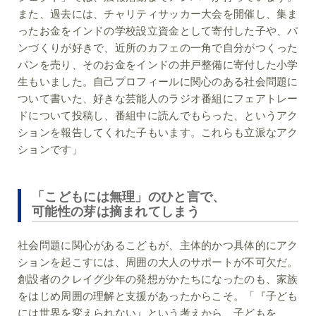
また、過去には、チャリティサッカー大会を開催し、集ま
ったお金をインドの学校設立資金として寄付した子や、パ
ンづくりが好きで、近所のカフェの一角で自分がつくった
パンを売り、そのお金をインドの井戸整備に寄付した小学
生もいました。自己プロフィールに関心のある社会問題に
ついて書いた、好きな芸能人のラジオ番組にフェアトレー
ドについて投稿し、番組中に読んでもらった、というアク
ションを報告してくれた子もいます。これらも立派なアク
ションです」
「こどもには無理」のひと言で、
可能性の芽は摘まれてしまう
社会問題に関心があるこどもが、主体的かつ具体的にアク
ションを起こすには、周囲の大人のサポートが不可欠だ。
創設者のクレイグ少年の発想がかたちになったのも、家族
をはじめ周囲の理解と支援があったからこそ。「『子ども
には世界を変えられない』という考えから、子どもを