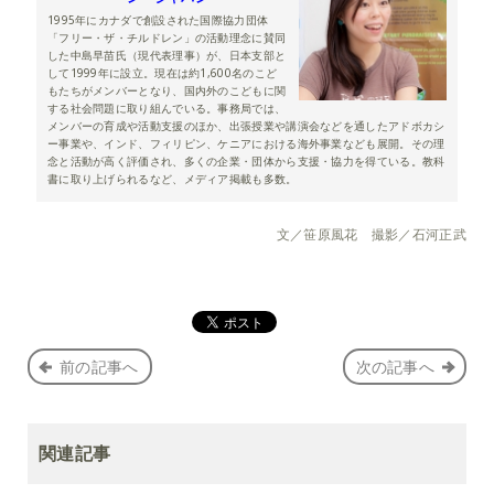
1995年にカナダで創設された国際協力団体
「フリー・ザ・チルドレン」の活動理念に賛同
した中島早苗氏（現代表理事）が、日本支部と
して1999年に設立。現在は約1,600名のこど
もたちがメンバーとなり、国内外のこどもに関
する社会問題に取り組んでいる。事務局では、
メンバーの育成や活動支援のほか、出張授業や講演会などを通したアドボカシ
ー事業や、インド、フィリピン、ケニアにおける海外事業なども展開。その理
念と活動が高く評価され、多くの企業・団体から支援・協力を得ている。教科
書に取り上げられるなど、メディア掲載も多数。
文／笹原風花 撮影／石河正武
前の記事へ
次の記事へ
関連記事