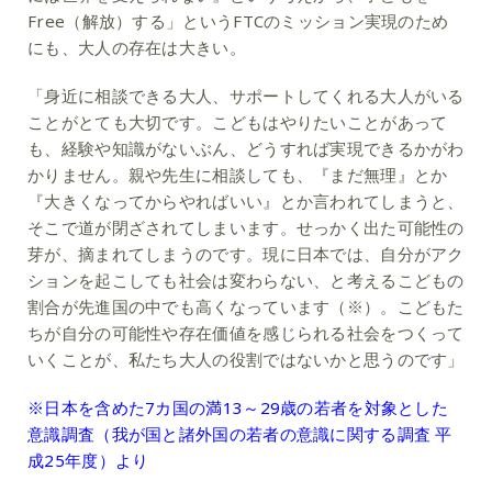
Free（解放）する」というFTCのミッション実現のため
にも、大人の存在は大きい。
「身近に相談できる大人、サポートしてくれる大人がいる
ことがとても大切です。こどもはやりたいことがあって
も、経験や知識がないぶん、どうすれば実現できるかがわ
かりません。親や先生に相談しても、『まだ無理』とか
『大きくなってからやればいい』とか言われてしまうと、
そこで道が閉ざされてしまいます。せっかく出た可能性の
芽が、摘まれてしまうのです。現に日本では、自分がアク
ションを起こしても社会は変わらない、と考えるこどもの
割合が先進国の中でも高くなっています（※）。こどもた
ちが自分の可能性や存在価値を感じられる社会をつくって
いくことが、私たち大人の役割ではないかと思うのです」
※日本を含めた7カ国の満13～29歳の若者を対象とした
意識調査（我が国と諸外国の若者の意識に関する調査 平
成25年度）より