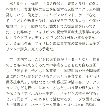
「水と衛生」「保健」「収入確保」「農業と食料」の5つ
を柱とし、貧困地域の自立を応援する支援プログラムを開
発している。例えば、フィリピンやインド、ケニアなど
で、こどもが教育を受け、家族が自立できるよう、企業や
現地パートナー団体などと協力して支援活動を行ってき
た。また昨年は、フィリピンの視覚障害者支援事業のため
にクラウドファンディングで1,000万円近い資金を集め
た。資金は今後、フィリピン国立盲学校の寮修繕と点字プ
リンター購入に充てる予定だ。
一方、国内では、こども代表委員がリーダーとなり、世界
のこどもの権利を守るための事業をこどもたち自ら企画
し、活動する「子ども主体事業」、国際問題や社会問題解
決に向けて行動を起こせるこどもたちを育てる「子ども活
動応援事業」、学校などでの出張授業や講演会、ワークシ
ョップなどを行い、世界のこどもたちの状況や権利のこと
を伝える「アドボカシー事業」、「子どもの権利を守る」
という同じゴールをめざして活動するグループや団体と協
力・連携する「ネットワーク事業」の４つを軸に活動して