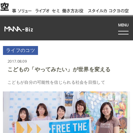
空
事
ソリュー
ライブオ
セミ
働き方お役
スタイルカ
コクヨの空
例
ション
フィス
ナー
立ち資料
タログ
間って!?
間
MENU
ライフのコツ
2017.08.09
こどもの「やってみたい」が世界を変える
こどもが自分の可能性を信じられる社会を目指して