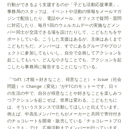
行動ができるよう支援するのが「子ども活動応援事業」。
事務局のスタッフは、イベントや活動の情報をメールマガ
ジンで配信したり、電話やメール、オフィスで疑問・質問
に対応したり、毎月1回のウェルカムデーの実施などメン
バー同士が交流できる場を設けたりして、こどもたちをサ
ポートしている。こうした支援はあるが、主体はあくまで
こどもたちだ。メンバーは、すでにあるグループやプロジ
ェクトに参加してもいいし、自分で企画してアクションを
起こしてもいい。どんな小さなことでも、アクションを起
こしたら事務局に報告することになっている。
「"Gift（才能＝好きなこと、得意なこと）＋ Issue（社会
問題）＝ Change（変化）"がFTCのモットーです。日々
の生活の中で、自分が得意なことや好きなことを楽しみつ
つアクションを起こせば、世界は変わる。こどもたちに
は、そういうスタンスで活動してほしいと伝えています。
例えば、中高生メンバーたちがメーカーと共同で寄付付き
のチョコレートを開発・販売している「チョコレートプロ
ジェクト」では、広報活動までメンバーが行っています。