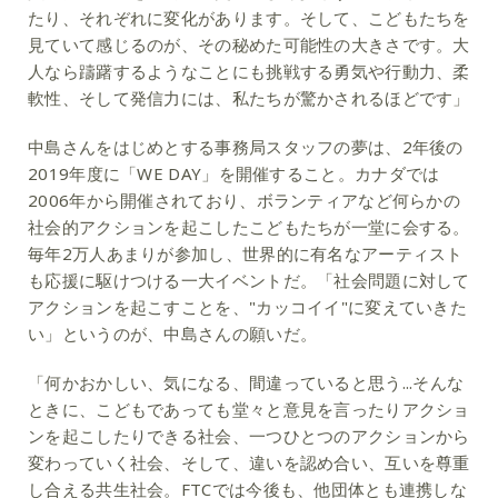
たり、それぞれに変化があります。そして、こどもたちを
見ていて感じるのが、その秘めた可能性の大きさです。大
人なら躊躇するようなことにも挑戦する勇気や行動力、柔
軟性、そして発信力には、私たちが驚かされるほどです」
中島さんをはじめとする事務局スタッフの夢は、2年後の
2019年度に「WE DAY」を開催すること。カナダでは
2006年から開催されており、ボランティアなど何らかの
社会的アクションを起こしたこどもたちが一堂に会する。
毎年2万人あまりが参加し、世界的に有名なアーティスト
も応援に駆けつける一大イベントだ。「社会問題に対して
アクションを起こすことを、"カッコイイ"に変えていきた
い」というのが、中島さんの願いだ。
「何かおかしい、気になる、間違っていると思う...そんな
ときに、こどもであっても堂々と意見を言ったりアクショ
ンを起こしたりできる社会、一つひとつのアクションから
変わっていく社会、そして、違いを認め合い、互いを尊重
し合える共生社会。FTCでは今後も、他団体とも連携しな