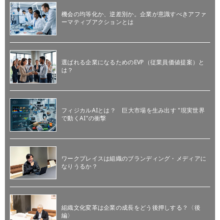
機会の均等化か、逆差別か。企業が意識すべきアファ
ーマティブアクションとは
選ばれる企業になるためのEVP（従業員価値提案）と
は？
フィジカルAIとは？ 巨大市場を生み出す "現実世界
で動くAI"の衝撃
ワークプレイスは組織のブランディング・メディアに
なりうるか？
組織文化変革は企業の成長をどう後押しする？〈後
編〉