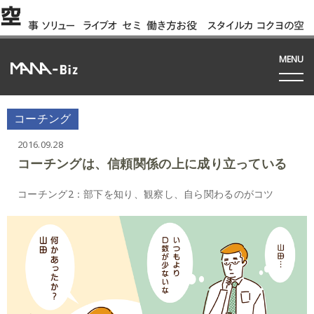
空
事
ソリュー
ライブオ
セミ
働き方お役
スタイルカ
コクヨの空
例
ション
フィス
ナー
立ち資料
タログ
間って!?
間
MENU
コーチング
2016.09.28
コーチングは、信頼関係の上に成り立っている
コーチング2：部下を知り、観察し、自ら関わるのがコツ