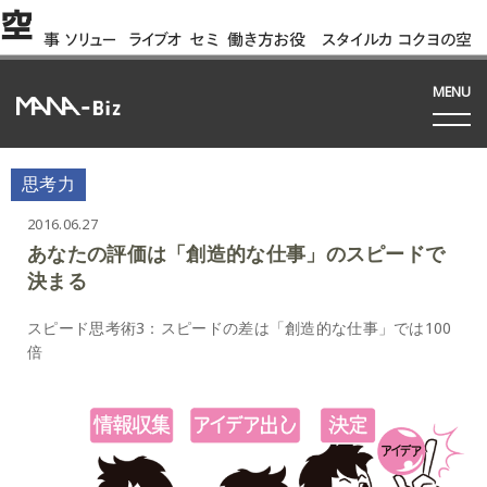
空
事
ソリュー
ライブオ
セミ
働き方お役
スタイルカ
コクヨの空
例
ション
フィス
ナー
立ち資料
タログ
間って!?
間
MENU
思考力
2016.06.27
あなたの評価は「創造的な仕事」のスピードで
決まる
スピード思考術3：スピードの差は「創造的な仕事」では100
倍