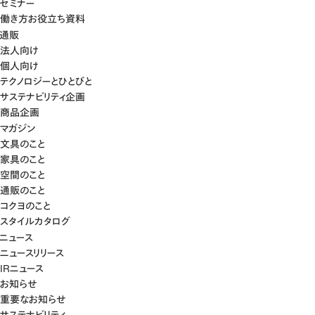
セミナー
働き方お役立ち資料
通販
法人向け
個人向け
テクノロジーとひとびと
サステナビリティ企画
商品企画
マガジン
文具のこと
家具のこと
空間のこと
通販のこと
コクヨのこと
スタイルカタログ
ニュース
ニュースリリース
IRニュース
お知らせ
重要なお知らせ
サステナビリティ